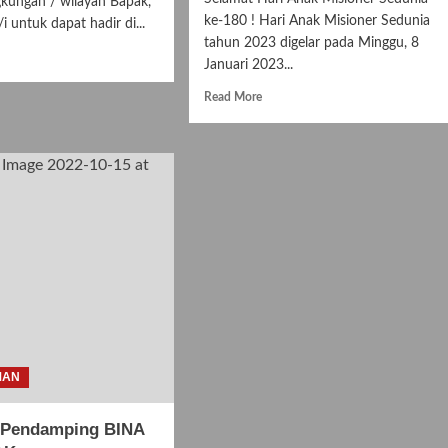
ngkungan / wilayah Bapak,
ke-180 ! Hari Anak Misioner Sedunia
i untuk dapat hadir di...
tahun 2023 digelar pada Minggu, 8
d
Januari 2023...
e
ut
Read
Read More
a
more
n
about
k
Hari
Anak
l
Misioner
3
Sedunia
tahun
alisasi
2023
an
b
MAN
n Pendamping BINA