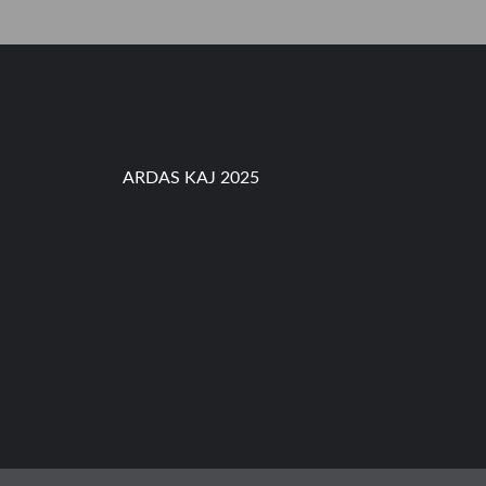
S
,
P
A
R
O
K
I
C
ARDAS KAJ 2025
I
L
I
L
I
T
A
N
k
e
-
5
8