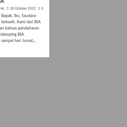
AK
nto
26 October 2022
0
 Bapak, Ibu, Saudara-
 terkasih. Kami dari BIA
an bahwa pendaftaran
endamping BIA
 sampai hari Jumat,...
d
e
ut
atihan
damping
NA
AN
AK