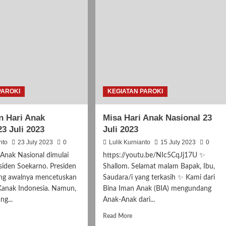
PAROKI
KEGIATAN PAROKI
n Hari Anak
Misa Hari Anak Nasional 23
23 Juli 2023
Juli 2023
nto
23 July 2023
0
Lulik Kurnianto
15 July 2023
0
 Anak Nasional dimulai
https://youtu.be/NIc5CqJj17U ✨
esiden Soekarno. Presiden
Shallom. Selamat malam Bapak, Ibu,
ng awalnya mencetuskan
Saudara/i yang terkasih ✨ Kami dari
Kanak Indonesia. Namun,
Bina Iman Anak (BIA) mengundang
ng...
Anak-Anak dari...
d
Read
Read More
e
more