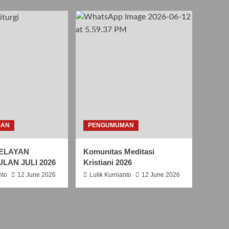
S
A
N
T
O
R
O
B
E
R
T
U
S
MAN
PENGUMUMAN
B
E
ELAYAN
Komunitas Meditasi
L
ULAN JULI 2026
Kristiani 2026
L
A
nto
12 June 2026
Lulik Kurnianto
12 June 2026
R
M
I
N
U