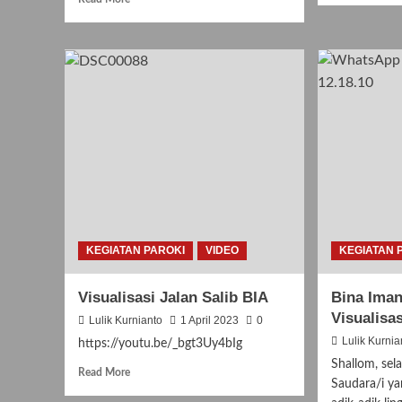
more
abo
about
Per
Misa
Har
dan
Ana
Pesta
Nas
Natal
23
Anak
Juli
25
202
Desember
2023
KEGIATAN PAROKI
VIDEO
KEGIATAN 
Visualisasi Jalan Salib BIA
Bina Iman
Visualisas
Lulik Kurnianto
1 April 2023
0
Lulik Kurnia
https://youtu.be/_bgt3Uy4bIg
Shallom, sel
Read
Read More
Saudara/i y
more