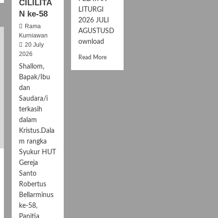
CILILITA
LITURGI
N ke-58
2026 JULI
Rama
AGUSTUSD
Kurniawan
ownload
20 July
2026
R
Read More
e
Shallom,
a
Bapak/Ibu
d
dan
m
Saudara/i
o
terkasih
r
dalam
e
a
Kristus.Dala
b
m rangka
o
Syukur HUT
u
Gereja
t
Santo
J
Robertus
A
Bellarminus
D
W
ke-58,
A
Panitia