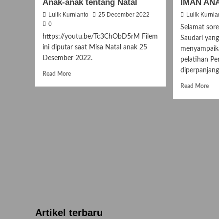
Anak-anak tentang Natal
IMAN AN
Lulik Kurnianto
25 December 2022
Lulik Kurnia
0
Selamat sore
https://youtu.be/Tc3ChObD5rM Filem
Saudari yang
ini diputar saat Misa Natal anak 25
menyampaik
Desember 2022.
pelatihan P
diperpanjang
Read
Read More
more
Rea
Read More
about
mor
“CIRCLE”
abo
–
Pel
Film
Pen
Pendek
BI
Anak-
IM
anak
AN
tentang
Natal
Artikel terbaru