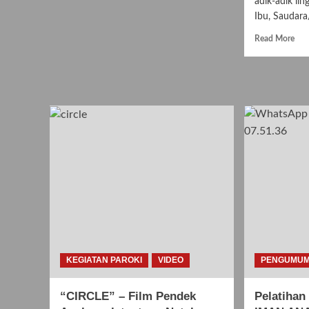
adik-adik li
about
Visualisasi
Ibu, Saudara/
Jalan
Rea
Read More
Salib
mor
BIA
abo
Bin
Ima
Ana
2
Apri
202
:
Visu
Jal
Sali
KEGIATAN PAROKI
VIDEO
PENGUMU
“CIRCLE” – Film Pendek
Pelatiha