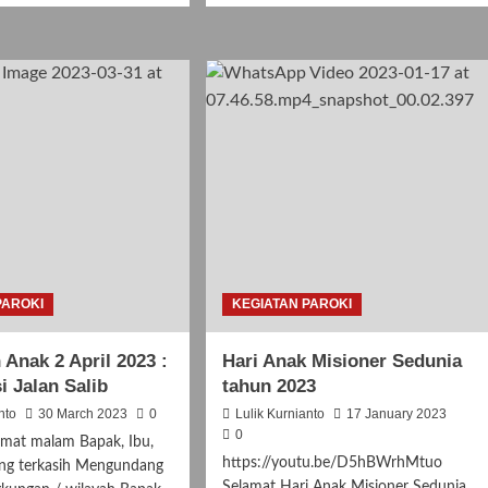
ut
about
ingatan
Misa
i
Hari
k
Anak
ional
Nasional
23
Juli
3
2023
PAROKI
KEGIATAN PAROKI
 Anak 2 April 2023 :
Hari Anak Misioner Sedunia
i Jalan Salib
tahun 2023
nto
30 March 2023
0
Lulik Kurnianto
17 January 2023
0
amat malam Bapak, Ibu,
https://youtu.be/D5hBWrhMtuo
ang terkasih Mengundang
Selamat Hari Anak Misioner Sedunia