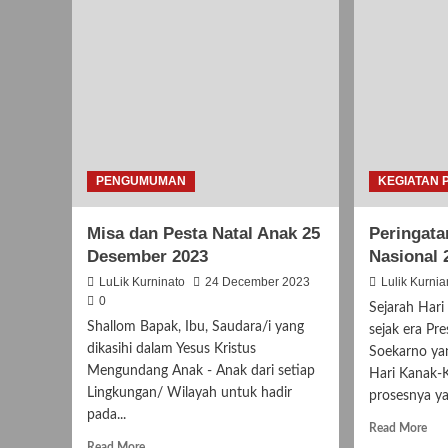
PENGUMUMAN
KEGIATAN 
Misa dan Pesta Natal Anak 25
Peringata
Desember 2023
Nasional 
LuLik Kurninato
24 December 2023
Lulik Kurnia
0
Sejarah Hari
Shallom Bapak, Ibu, Saudara/i yang
sejak era Pr
dikasihi dalam Yesus Kristus
Soekarno ya
Mengundang Anak - Anak dari setiap
Hari Kanak-
Lingkungan/ Wilayah untuk hadir
prosesnya ya
pada...
Rea
Read More
Read
mor
Read More