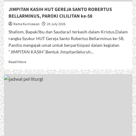
JIMPITAN KASIH HUT GEREJA SANTO ROBERTUS
BELLARMINUS, PAROKI CILILITAN ke-58
Rama Kurniawan
20 July 2026
Shallom, Bapak/Ibu dan Saudara/i terkasih dalam Kristus.Dalam
rangka Syukur HUT Gereja Santo Robertus Bellarminus ke-58,
Panitia mengajak umat untuk berpartisipasi dalam kegiatan
"JIMPITAN KASIH".Bentuk JimpitanSeluruh...
R
Read More
e
a
d
m
o
r
e
a
b
o
u
t
J