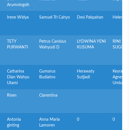
Arumningsih
Irene Widya
Samuel Tri Cahyo
Desi Pakpahan
Helena sh
TETY
Petrus Canisius
LYDWINA YENI
RINI
PURWANTI
Wahyudi D
KUSUMA
SUGIYATI
Catharina
Gumarus
Herawaty
Keyra Mar
Dian Wahyu
Budiatno
Sutjiadi
Agnesia
Utami
Umbas
Risen
Clarentina
Antonia
Anna Maria
0
0
ginting
Lamoren