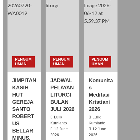
nta
Anna Yulia
y
Purwaningsih
Teresia
PENGUM
PENGUM
PENGUM
Sumaryanti
UMAN
UMAN
UMAN
JIMPITAN
JADWAL
Komunita
Patricia Sri
KASIH
PELAYAN
s
HUT
LITURGI
Meditasi
GEREJA
BULAN
Kristiani
a
Benson
Siagian
SANTO
JULI 2026
2026
ROBERT
Lulik
Lulik
US
Kurnianto
Kurnianto
12 June
12 June
BELLAR
2026
2026
MINUS,