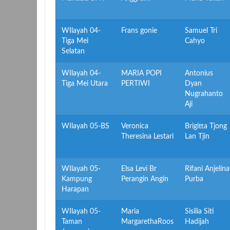
WIlayah 04-
Frans gonie
Samuel Tri
Tiga Mei
Cahyo
Selatan
WIlayah 04-
MARIA POPI
Antonius
Tiga Mei Utara
PERTIWI
Dyan
Nugrahanto
Aji
WIlayah 05-BS
Veronica
Brigitta Tjong
Theresina Lestari
Lan Tjin
WIlayah 05-
Elsa Levi Br
Rifani Anjelina
Kampung
Perangin Angin
Purba
Harapan
WIlayah 05-
Maria
Sisilia Siti
Taman
MargarethaRoos
Hadijah