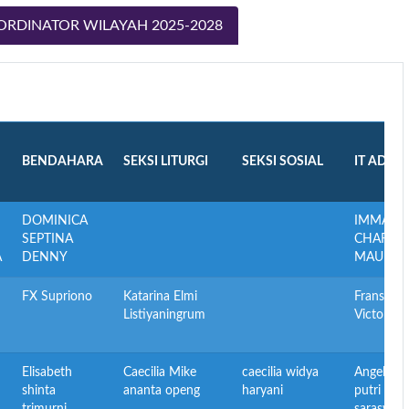
ORDINATOR WILAYAH 2025-2028
BENDAHARA
SEKSI LITURGI
SEKSI SOSIAL
IT ADMI
DOMINICA
IMMANU
SEPTINA
CHARLES 
A
DENNY
MAU
FX Supriono
Katarina Elmi
Fransisku
Listiyaningrum
Victor Zai
Elisabeth
Caecilia Mike
caecilia widya
Angela a
shinta
ananta openg
haryani
putri