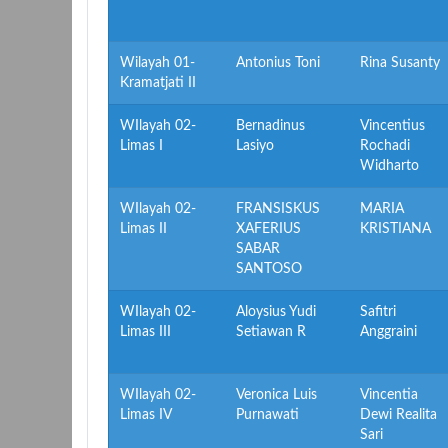
Wilayah 01-
Antonius Toni
Rina Susanty
Kramatjati II
WIlayah 02-
Bernadinus
Vincentius
Limas I
Lasiyo
Rochadi
Widharto
WIlayah 02-
FRANSISKUS
MARIA
Limas II
XAFERIUS
KRISTIANA
SABAR
SANTOSO
WIlayah 02-
Aloysius Yudi
Safitri
Limas III
Setiawan R
Anggraini
WIlayah 02-
Veronica Luis
Vincentia
Limas IV
Purnawati
Dewi Realita
Sari