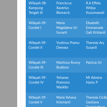
WIlayah 08-
Franciscus
R.A Effeta
Kampung
Xaverius
Widya
Tengah III
Bismarck
Kusumawati
Wilayah 09-
Maria
Elisabeth
Condet I
Magdalena Sri
Emmanuela
Sunarti
Gati Kristanti
Wilayah 09-
Yustinus Pramu
Theresia Ary
Condet II
Dewasa
Susanti
Wilayah 09-
Martinus Ronny
Patricia Sri
Condet III
Budiono
Wilayah 09-
Yohanes
MI Advena
Condet IV
Pramono
Hastu P
Waskito
Wilayah 09-
Maria Yohana
Theresia Cicili
Condet V
Krismiarti
Gestiana