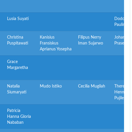
Lusia Suyati
Dodoi
Paulinus
Christina
Kanisius
Filipus Nerry
Johanes H
Puspitawati
Fransiskus
Iman Sujarwo
Prasetyo
Aprianus Yosepha
Grace
Margaretha
Natalia
Mudo Istiko
Cecilia Mugilah
Theresia
Siumaryati
Henny
Pujilestari
Patricia
Hanna Gloria
Nababan