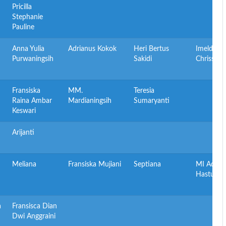
Pricilla
Stephanie
Pauline
Anna Yulia
Adrianus Kokok
Heri Bertus
Imelda Ci
Purwaningsih
Sakidi
Chrissant
Fransiska
MM.
Teresia
Raina Ambar
Mardianingsih
Sumaryanti
Keswari
Arijanti
Meliana
Fransiska Mujiani
Septiana
MI Adven
Hastu P
a
Fransisca Dian
Dwi Anggraini