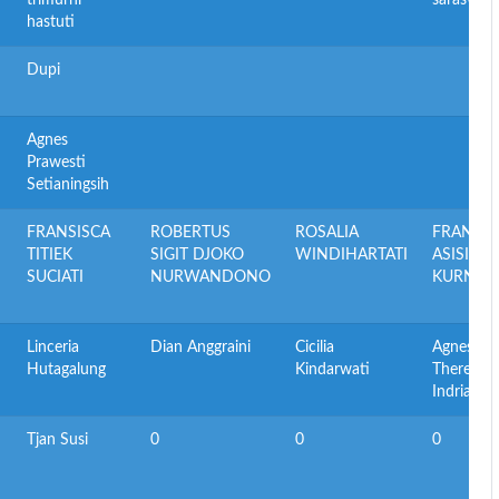
trimurni
saraswati
hastuti
Dupi
Agnes
Prawesti
Setianingsih
FRANSISCA
ROBERTUS
ROSALIA
FRANSIS
TITIEK
SIGIT DJOKO
WINDIHARTATI
ASISI R
SUCIATI
NURWANDONO
KURNIA
Linceria
Dian Anggraini
Cicilia
Agnes
Hutagalung
Kindarwati
Theresia
Indriana
Tjan Susi
0
0
0