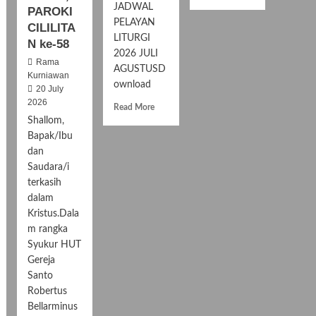
JADWAL
PAROKI
PELAYAN
CILILITA
LITURGI
N ke-58
Regina
2026 JULI
Romauli
Rama
AGUSTUSD
Kurniawan
ownload
20 July
eri
Peggi
2026
Hendriani
R
Read More
e
Shallom,
a
Bapak/Ibu
d
dan
m
Saudara/i
o
terkasih
r
dalam
e
Yohana Nani
a
Kristus.Dala
Wijayati
b
m rangka
o
Syukur HUT
u
Gereja
t
Santo
J
Robertus
A
Bellarminus
D