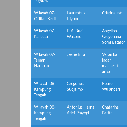
Jagorawi
Wilayah 07-
Laurentius
Cristina esti
Cililitan Kecil
triyono
Wilayah 07-
F. A. Budi
Angelina
Kalibata
Wasono
Gregoriana
Somi Batafor
Wilayah 07-
Jeane firra
Veronika
Taman
indah
Harapan
mahaesti
ariyani
WIlayah 08-
Gregorius
Retno
Kampung
Sudjalmo
Wulandari
Tengah I
WIlayah 08-
Antonius Harris
Chatarina
Kampung
Arief Prayogi
Partini
Tengah II