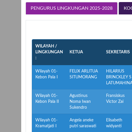
PENGURUS LINGKUNGAN 2025-2028
KO
WILAYAH /
LINGKUNGAN
KETUA
SEKRETARIS
:
Wilayah 01-
FELIX ARLITUA
HILARIUS
Kebon Pala I
SITUMORANG
BRINCKLEY S
LATUMAHIN
Wilayah 01-
Agustinus
Fransiskus
Kebon Pala II
Noma Iwan
Victor Zai
Sukendro
Wilayah 01-
Angela aneke
Elisabeth
Kramatjati I
putri saraswati
widyanti