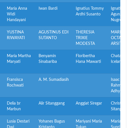
Maria Anna
Iwan Bardi
Ignatius Tommy
Ignatius
Widi
Ardhi Susanto
Agung
Handayani
Nugroho
YUSTINA
AGUSTINUS EDI
THERESIA
MARIA
RIWAYATI
SUTANTO
TRIXIE
OCTAVIA
MODESTA
ARSITA
Maria Martha
Benyamin
Floribertha
Chatarina
Maryati
Sinabariba
Hana Mawarti
Icelandic
Fransisca
A. M. Sumadiasih
Isaac Do
Rochwati
Rahmoko
Adhy
Delia br
Alir Sitanggang
Anggiat Siregar
Christy
Marbun
Sitangga
Lusia Destari
Yohanes Bagus
Mariyani Maria
Maria
Dwi
Kristanto
Tukan
Suprihati