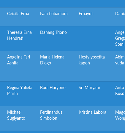
Ceicilia Erna
Ivan flobamora
Ernayuli
Daniel
Theresia Erna
Danang Triono
Angelina
Hendrati
Gregoria
Somi Bat
Angelina Tari
Maria Helena
Hesty yosefita
Abimany
Asnita
Diogo
kapoh
yuda dew
Regina Yulieta
Budi Haryono
Sri Muryani
Anto
Pinilih
Kusdiant
Michael
Ferdinandus
Kristina Labora
Magdalen
Sugiyanto
Simbolon
Wongkar