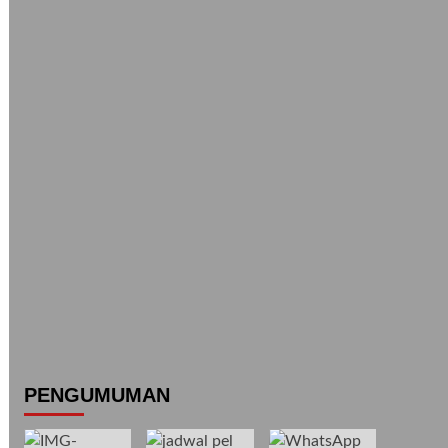
Max Runtu
Agus
na
Suryanto
afor
u
Diminika irmi
a
dion
Belarminus
o
Banikopa
a
PENGUMUMAN
en