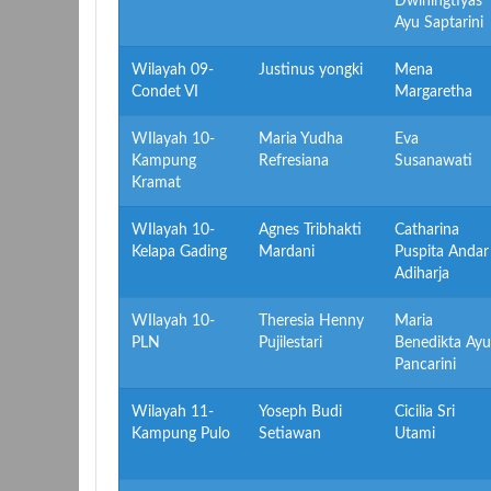
Dwiningtiyas
Ayu Saptarini
Wilayah 09-
Justinus yongki
Mena
Condet VI
Margaretha
WIlayah 10-
Maria Yudha
Eva
Kampung
Refresiana
Susanawati
Kramat
WIlayah 10-
Agnes Tribhakti
Catharina
Kelapa Gading
Mardani
Puspita Andar
Adiharja
WIlayah 10-
Theresia Henny
Maria
PLN
Pujilestari
Benedikta Ayu
Pancarini
Wilayah 11-
Yoseph Budi
Cicilia Sri
Kampung Pulo
Setiawan
Utami