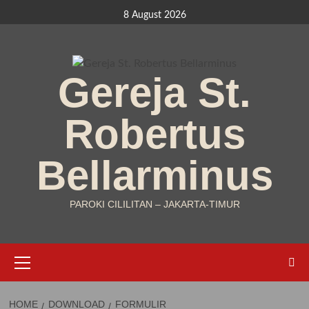
Skip
8 August 2026
to
content
Gereja St.
Robertus
Bellarminus
PAROKI CILILITAN – JAKARTA-TIMUR
Primary
Menu
HOME
DOWNLOAD
FORMULIR