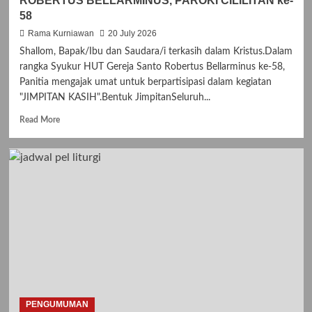
ROBERTUS BELLARMINUS, PAROKI CILILITAN ke-
58
Rama Kurniawan
20 July 2026
Shallom, Bapak/Ibu dan Saudara/i terkasih dalam Kristus.Dalam
rangka Syukur HUT Gereja Santo Robertus Bellarminus ke-58,
Panitia mengajak umat untuk berpartisipasi dalam kegiatan
"JIMPITAN KASIH".Bentuk JimpitanSeluruh...
R
Read More
e
a
d
m
o
r
e
a
b
o
u
t
J
I
PENGUMUMAN