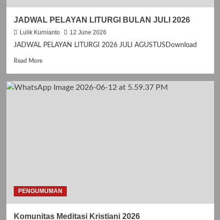
M
P
JADWAL PELAYAN LITURGI BULAN JULI 2026
I
T
Lulik Kurnianto
12 June 2026
A
JADWAL PELAYAN LITURGI 2026 JULI AGUSTUSDownload
N
K
R
Read More
A
e
S
a
I
d
H
m
H
o
U
r
T
e
G
a
E
b
R
o
E
u
J
t
A
J
S
A
PENGUMUMAN
A
D
N
W
Komunitas Meditasi Kristiani 2026
T
A