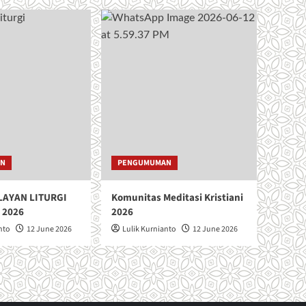
A
S
A
N
T
O
R
O
B
E
R
T
AN
PENGUMUMAN
U
S
B
LAYAN LITURGI
Komunitas Meditasi Kristiani
E
 2026
2026
L
nto
12 June 2026
Lulik Kurnianto
12 June 2026
L
A
R
M
I
N