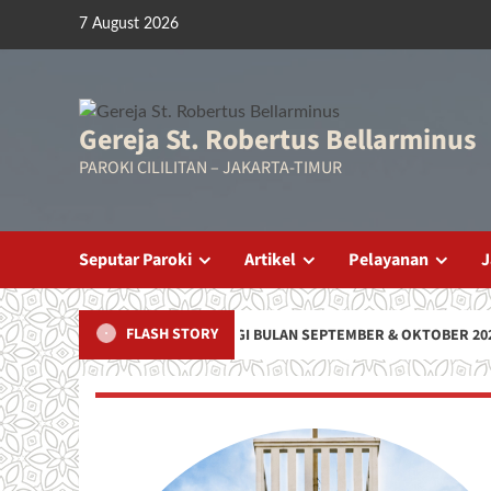
Skip
7 August 2026
to
content
Gereja St. Robertus Bellarminus
PAROKI CILILITAN – JAKARTA-TIMUR
Seputar Paroki
Artikel
Pelayanan
J
FLASH STORY
JADWAL PELAYAN LITURGI BULAN SEPTEMBER & OKTOBER 2026