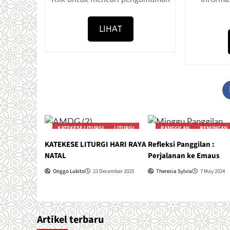
LIHAT
KATEKESE LITURGI
LITURGI
PANGGILAN
RENUNGAN
KATEKESE LITURGI HARI RAYA
Refleksi Panggilan :
NATAL
Perjalanan ke Emaus
Onggo Lukito
23 December 2025
Theresia Sylvia
7 May 2024
Artikel terbaru