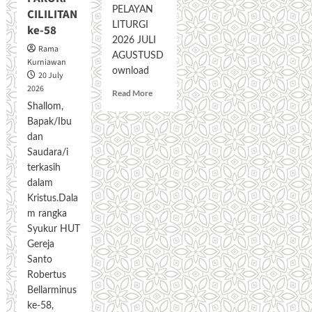
PELAYAN
CILILITAN
LITURGI
ke-58
2026 JULI
Rama
AGUSTUSD
Kurniawan
ownload
20 July
2026
R
Read More
e
Shallom,
a
Bapak/Ibu
d
dan
m
Saudara/i
o
terkasih
r
dalam
e
a
Kristus.Dala
b
m rangka
o
Syukur HUT
u
Gereja
t
Santo
J
Robertus
A
D
Bellarminus
W
ke-58,