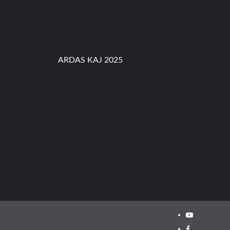
U
S
,
P
A
R
O
ARDAS KAJ 2025
K
I
C
I
L
I
L
I
T
A
N
k
e
-
5
Youtube
8
Facebook