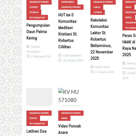
KEGIATAN PAROKI
KATEGORIAL
KEGIATAN PAROKI
DEWAN P
LITURGI
KEGIATAN PAROKI
Lektor
HAAK
PASKAH
LITURGI
KEGIATAN
HUT ke-3
Uncategorized
NATAL
Rekoleksi
Komunitas
TOLERANS
Pengumpulan
Komunitas
Meditasi
Uncatego
Daun Palma
Lektor St.
Kristiani St.
Peran S
Kering
Robertus
Robertus
HAAK di 
Bellarminus,
Cililitan
Tommy
Raya Na
22 November
Fernandez
2025
Lulik Kurnianto
1 February 2026
2025
26 January 2026
Tommy
Gisela Tania
Fernandez
2 January 2026
25 Dec
2025
KEGIATAN PAROKI
KEGIATAN PAROKI
PDPKK
VIDEO
Uncategorized
Video Puncak
Latihan Doa
Acara