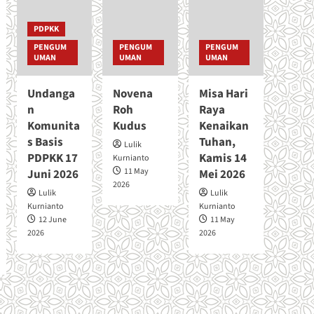
o
I
u
2
PDPKK
t
0
J
PENGUM
PENGUM
PENGUM
2
I
UMAN
UMAN
UMAN
6
M
P
Undanga
Novena
Misa Hari
I
n
Roh
Raya
T
Komunita
A
Kudus
Kenaikan
N
s Basis
Tuhan,
Lulik
K
PDPKK 17
Kamis 14
Kurnianto
A
11 May
Juni 2026
Mei 2026
S
2026
I
Lulik
Lulik
H
Kurnianto
Kurnianto
H
12 June
11 May
U
2026
2026
T
G
E
R
E
J