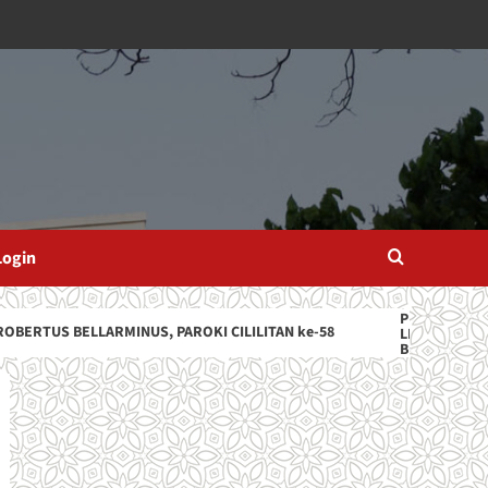
Login
S BELLARMINUS, PAROKI CILILITAN ke-58
JADWAL PELAY