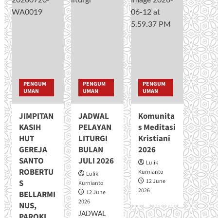
PENGUM
PENGUM
PENGUM
UMAN
UMAN
UMAN
JIMPITAN
JADWAL
Komunita
KASIH
PELAYAN
s Meditasi
HUT
LITURGI
Kristiani
GEREJA
BULAN
2026
SANTO
JULI 2026
Lulik
ROBERTU
Kurnianto
Lulik
12 June
S
Kurnianto
2026
12 June
BELLARMI
2026
NUS,
JADWAL
PAROKI