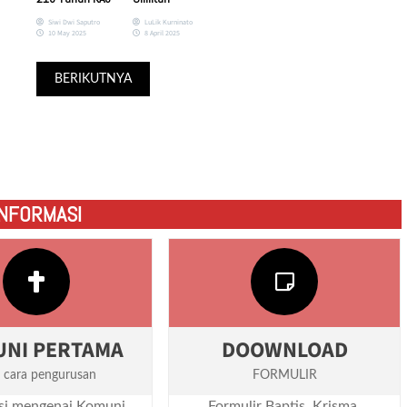
Siwi Dwi Saputro
LuLik Kurninato
10 May 2025
8 April 2025
BERIKUTNYA
INFORMASI
NI PERTAMA
DOOWNLOAD
a cara pengurusan
FORMULIR
si mengenai Komuni
Formulir Baptis, Krisma,