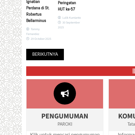
Ignatian
Peringatan
Perdana di St.
HUT ke-57
Robertus
Lulik Kurnianto
Bellarminus
30 September
2025
Tommy
Fernandez
29 October 2025
BERIKUTNYA
PENGUMUMAN
KOMU
PAROKI
Tat
Klik untuk mencari pengumuman
Informa