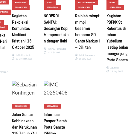
AROKI
KATEGORIAL
PDPKK
SEKOLAH MARKUS
PDPKK
SERBA SERBI
SERBA SERBI
SERBA SERBI
SERBA SERBI
 PAROKI
Kegiatan
NGOBROL
Raihlah mimpi-
Kegiatan
Rekoleksi
SANTAI:
mimpi
PDPKK St
I
rized
Komunitas
Secangkir Kopi
besarmu
Robertus di
Meditasi
Mempersatuka
bersama SD
tahun
eksi
Kristiani, 18
n dengan Ilahi
Santo Markus I
Yubelium
Hari
Oktober 2025
– Cililitan
,setiap bulan
tal
Tommy Fernandez
20 July 2025
mengunjungi
Lulik Kurnianto
LuLik Kurninato
20 October 2025
18 July 2025
Porta Sancta
Agustina
15 July 2025
ember
SERBA SERBI
SERBA SERBI
Jalan Santai
Informasi
Kebhinekaan
Paspor Ziarah
dan Kerukunan
Porta Sancta
218 Tahun KAJ
Cililitan