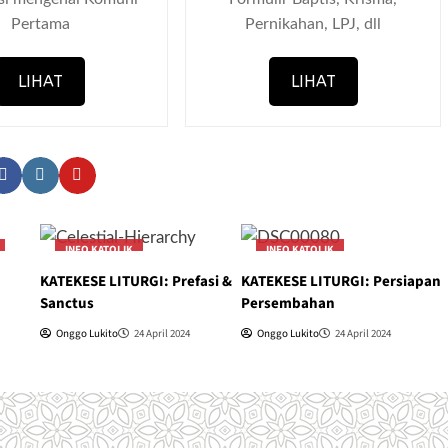
Pertama
Pernikahan, LPJ, dll
LIHAT
LIHAT
Facebook
Instagram
YouTube
INFO KATOLIK
INFO KATOLIK
KATEKESE LITURGI
KATEKESE LITURGI
KATEKESE LITURGI: Prefasi &
KATEKESE LITURGI: Persiapan
Sanctus
Persembahan
Onggo Lukito
24 April 2024
Onggo Lukito
24 April 2024