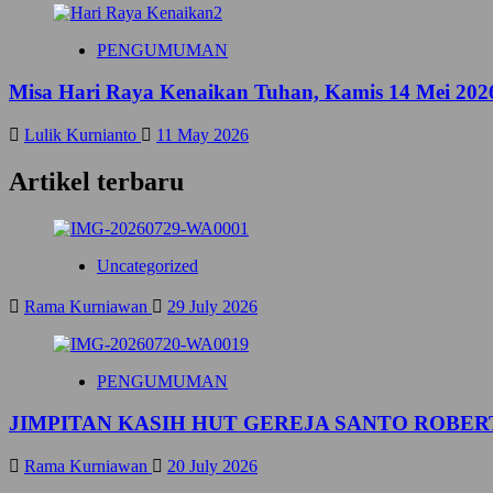
I
O
T
R
U
PENGUMUMAN
O
R
B
G
Misa Hari Raya Kenaikan Tuhan, Kamis 14 Mei 202
E
I
R
B
T
Lulik Kurnianto
11 May 2026
U
U
L
S
Artikel terbaru
A
B
N
E
J
L
U
L
Uncategorized
L
A
I
R
2
Rama Kurniawan
29 July 2026
M
0
I
2
N
6
U
PENGUMUMAN
S
,
JIMPITAN KASIH HUT GEREJA SANTO ROBERT
P
A
Rama Kurniawan
20 July 2026
R
O