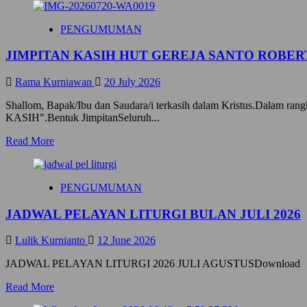
PENGUMUMAN
JIMPITAN KASIH HUT GEREJA SANTO ROBERT
Rama Kurniawan
20 July 2026
Shallom, Bapak/Ibu dan Saudara/i terkasih dalam Kristus.Dalam ran
KASIH".Bentuk JimpitanSeluruh...
R
Read More
e
a
d
PENGUMUMAN
m
o
JADWAL PELAYAN LITURGI BULAN JULI 2026
r
e
a
Lulik Kurnianto
12 June 2026
b
o
JADWAL PELAYAN LITURGI 2026 JULI AGUSTUSDownload
u
R
Read More
t
e
J