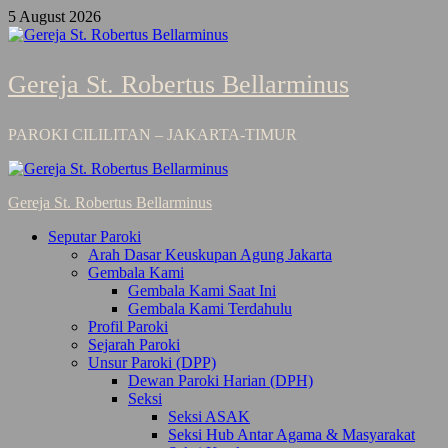
Skip
5 August 2026
to
content
Gereja St. Robertus Bellarminus
PAROKI CILILITAN – JAKARTA-TIMUR
Primary
Menu
Gereja St. Robertus Bellarminus
Seputar Paroki
Arah Dasar Keuskupan Agung Jakarta
Gembala Kami
Gembala Kami Saat Ini
Gembala Kami Terdahulu
Profil Paroki
Sejarah Paroki
Unsur Paroki (DPP)
Dewan Paroki Harian (DPH)
Seksi
Seksi ASAK
Seksi Hub Antar Agama & Masyarakat