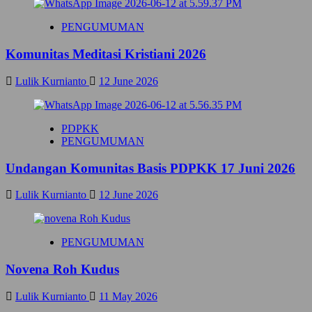
a
I
d
M
PENGUMUMAN
m
P
o
I
Komunitas Meditasi Kristiani 2026
r
T
e
A
a
Lulik Kurnianto
12 June 2026
N
b
K
o
A
u
S
PDPKK
t
I
PENGUMUMAN
J
H
A
H
Undangan Komunitas Basis PDPKK 17 Juni 2026
D
U
W
T
A
G
Lulik Kurnianto
12 June 2026
L
E
P
R
E
E
PENGUMUMAN
L
J
A
A
Y
Novena Roh Kudus
S
A
A
N
N
Lulik Kurnianto
11 May 2026
L
T