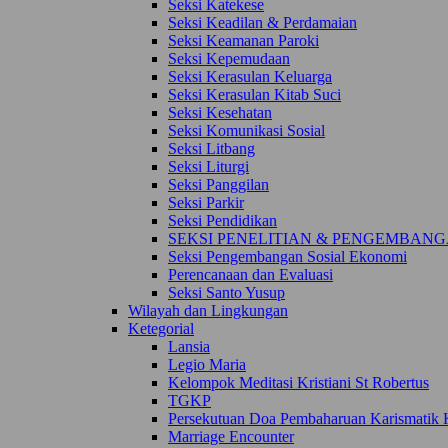
Seksi Katekese
Seksi Keadilan & Perdamaian
Seksi Keamanan Paroki
Seksi Kepemudaan
Seksi Kerasulan Keluarga
Seksi Kerasulan Kitab Suci
Seksi Kesehatan
Seksi Komunikasi Sosial
Seksi Litbang
Seksi Liturgi
Seksi Panggilan
Seksi Parkir
Seksi Pendidikan
SEKSI PENELITIAN & PENGEMBAN
Seksi Pengembangan Sosial Ekonomi
Perencanaan dan Evaluasi
Seksi Santo Yusup
Wilayah dan Lingkungan
Ketegorial
Lansia
Legio Maria
Kelompok Meditasi Kristiani St Robertus
TGKP
Persekutuan Doa Pembaharuan Karismatik K
Marriage Encounter