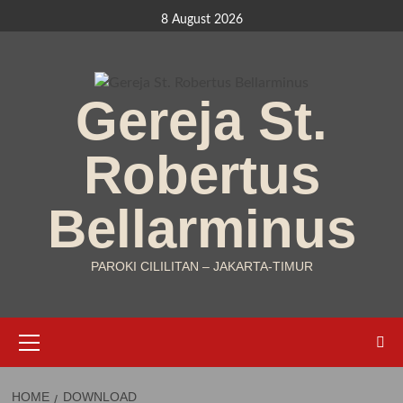
Skip
8 August 2026
to
content
Gereja St.
Robertus
Bellarminus
PAROKI CILILITAN – JAKARTA-TIMUR
Primary
Menu
HOME
DOWNLOAD