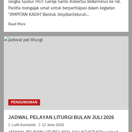
rangka Syukur HUT Gereja Santo Robertus Bellarminus ke-58,
Panitia mengajak umat untuk berpartisipasi dalam kegiatan
"JIMPITAN KASIH".Bentuk JimpitanSeluruh...
R
Read More
e
a
d
m
o
r
e
a
b
o
u
t
J
I
PENGUMUMAN
M
P
JADWAL PELAYAN LITURGI BULAN JULI 2026
I
T
Lulik Kurnianto
12 June 2026
A