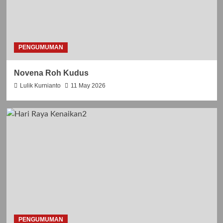
I
L
I
L
I
PENGUMUMAN
T
A
N
Novena Roh Kudus
k
Lulik Kurnianto
11 May 2026
e
-
5
8
PENGUMUMAN