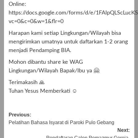
Online:
https://docs.google.com/forms/d/e/1FAIpQLScL
vc=0&c=0&w=1&flr=0
Harapan kami setiap Lingkungan/Wilayah bisa
mengirimkan umatnya untuk daftarkan 1-2 orang
menjadi Pendamping BIA.
Mohon dibantu share ke WAG
Lingkungan/Wilayah Bapak/Ibu ya 🤗
Terimakasih 🙏
Tuhan Yesus Memberkati ☺️
Post
Previous:
Pelatihan Bahasa Isyarat di Paroki Pulo Gebang
navigation
Next:
Pendaftaran Calon Pemazmur Gereja.