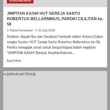
PENGUMUMAN
JIMPITAN KASIH HUT GEREJA SANTO
ROBERTUS BELLARMINUS, PAROKI CILILITAN ke-
58
Rama Kurniawan
20 July 2026
Shallom, Bapak/Ibu dan Saudara/i terkasih dalam Kristus.Dalam
rangka Syukur HUT Gereja Santo Robertus Bellarminus ke-58,
Panitia mengajak umat untuk berpartisipasi dalam kegiatan
"JIMPITAN KASIH".Bentuk JimpitanSeluruh...
R
Read More
e
a
d
m
o
r
e
a
b
o