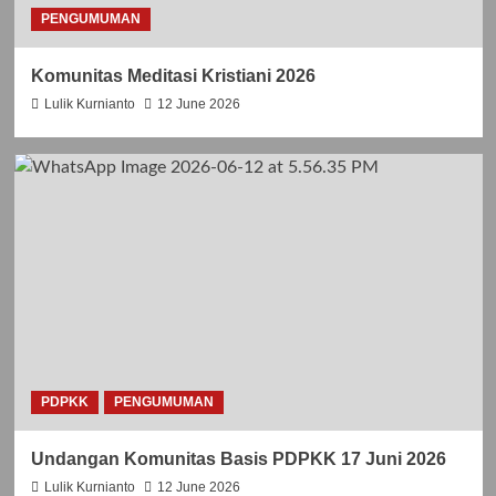
S
A
PENGUMUMAN
A
D
N
W
Komunitas Meditasi Kristiani 2026
T
A
O
L
Lulik Kurnianto
12 June 2026
R
P
O
E
B
L
E
A
R
Y
T
A
U
N
S
L
B
I
E
T
L
U
L
R
A
G
R
I
PDPKK
PENGUMUMAN
M
B
I
U
Undangan Komunitas Basis PDPKK 17 Juni 2026
N
L
U
A
Lulik Kurnianto
12 June 2026