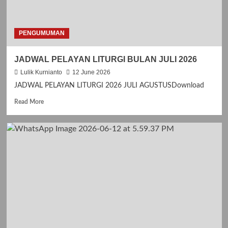
u
t
J
I
PENGUMUMAN
M
P
JADWAL PELAYAN LITURGI BULAN JULI 2026
I
T
Lulik Kurnianto
12 June 2026
A
JADWAL PELAYAN LITURGI 2026 JULI AGUSTUSDownload
N
K
R
Read More
A
e
S
a
I
d
H
m
H
o
U
r
T
e
G
a
E
b
R
o
E
u
J
t
A
J