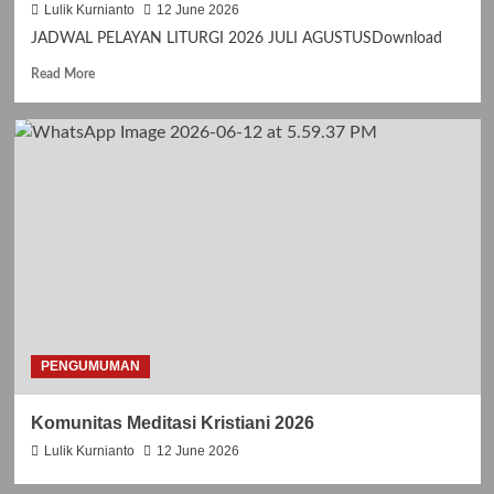
T
Lulik Kurnianto
12 June 2026
A
JADWAL PELAYAN LITURGI 2026 JULI AGUSTUSDownload
N
K
R
Read More
A
e
S
a
I
d
H
m
H
o
U
r
T
e
G
a
E
b
R
o
E
u
J
t
A
J
S
A
PENGUMUMAN
A
D
N
W
Komunitas Meditasi Kristiani 2026
T
A
O
L
Lulik Kurnianto
12 June 2026
R
P
O
E