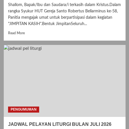
Shallom, Bapak/Ibu dan Saudara/i terkasih dalam Kristus.Dalam
rangka Syukur HUT Gereja Santo Robertus Bellarminus ke-58,
Panitia mengajak umat untuk berpartisipasi dalam kegiatan
"JIMPITAN KASIH".Bentuk JimpitanSeluruh...
R
Read More
e
a
d
m
o
r
e
a
b
o
u
t
J
I
PENGUMUMAN
M
P
JADWAL PELAYAN LITURGI BULAN JULI 2026
I