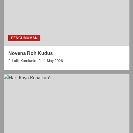
I
2
C
6
I
L
I
L
I
PENGUMUMAN
T
A
N
Novena Roh Kudus
k
Lulik Kurnianto
11 May 2026
e
-
5
8