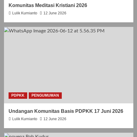
N
W
Komunitas Meditasi Kristiani 2026
T
A
O
L
Lulik Kurnianto
12 June 2026
R
P
O
E
B
L
E
A
R
Y
T
A
U
N
S
L
B
I
E
T
L
U
L
R
A
G
R
I
PDPKK
PENGUMUMAN
M
B
I
U
Undangan Komunitas Basis PDPKK 17 Juni 2026
N
L
U
A
Lulik Kurnianto
12 June 2026
S
N
,
J
P
U