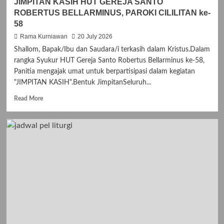
JIMPITAN KASIH HUT GEREJA SANTO
ROBERTUS BELLARMINUS, PAROKI CILILITAN ke-
58
Rama Kurniawan
20 July 2026
Shallom, Bapak/Ibu dan Saudara/i terkasih dalam Kristus.Dalam
rangka Syukur HUT Gereja Santo Robertus Bellarminus ke-58,
Panitia mengajak umat untuk berpartisipasi dalam kegiatan
"JIMPITAN KASIH".Bentuk JimpitanSeluruh...
R
Read More
e
a
d
m
o
r
e
a
b
o
u
t
J