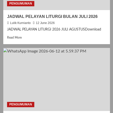
I
PENGUMUMAN
M
P
JADWAL PELAYAN LITURGI BULAN JULI 2026
I
T
Lulik Kurnianto
12 June 2026
A
JADWAL PELAYAN LITURGI 2026 JULI AGUSTUSDownload
N
K
R
Read More
A
e
S
a
I
d
H
m
H
o
U
r
T
e
G
a
E
b
R
o
E
u
J
t
A
J
S
A
PENGUMUMAN
A
D