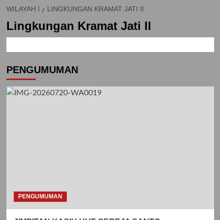
WILAYAH I
LINGKUNGAN KRAMAT JATI II
Lingkungan Kramat Jati II
PENGUMUMAN
PENGUMUMAN