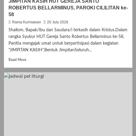
JIMPITAN KASIH HUT GEREJA SANTO
ROBERTUS BELLARMINUS, PAROKI CILILITAN ke-
58
Rama Kurniawan
20 July 2026
Shallom, Bapak/Ibu dan Saudara/i terkasih dalam Kristus.Dalam
rangka Syukur HUT Gereja Santo Robertus Bellarminus ke-58,
Panitia mengajak umat untuk berpartisipasi dalam kegiatan
"JIMPITAN KASIH".Bentuk JimpitanSeluruh...
R
Read More
e
a
d
m
o
r
e
a
b
o
u
t
J