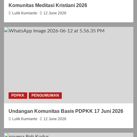
N
W
Komunitas Meditasi Kristiani 2026
T
A
O
L
Lulik Kurnianto
12 June 2026
R
P
O
E
B
L
E
A
R
Y
T
A
U
N
S
L
B
I
E
T
L
U
L
R
A
G
R
I
PDPKK
PENGUMUMAN
M
B
I
U
Undangan Komunitas Basis PDPKK 17 Juni 2026
N
L
U
A
Lulik Kurnianto
12 June 2026
S
N
,
J
P
U