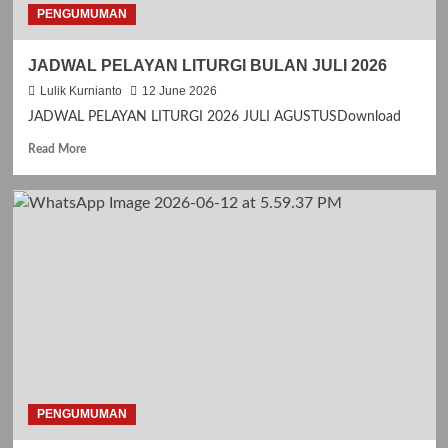
I
PENGUMUMAN
M
P
JADWAL PELAYAN LITURGI BULAN JULI 2026
I
T
Lulik Kurnianto
12 June 2026
A
JADWAL PELAYAN LITURGI 2026 JULI AGUSTUSDownload
N
K
R
Read More
A
e
S
a
I
d
H
m
H
o
U
r
T
e
G
a
E
b
R
o
E
u
J
t
A
J
S
A
PENGUMUMAN
A
D