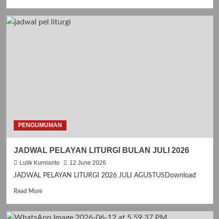
e
a
d
m
o
r
e
a
b
o
u
t
J
I
PENGUMUMAN
M
P
JADWAL PELAYAN LITURGI BULAN JULI 2026
I
T
Lulik Kurnianto
12 June 2026
A
JADWAL PELAYAN LITURGI 2026 JULI AGUSTUSDownload
N
K
R
Read More
A
e
S
a
I
d