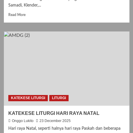
Samadi, Klender,...
Read
Read More
more
about
Rekoleksi
Komunitas
Lektor
St.
Robertus
Bellarminus,
22
November
2025
KATEKESE LITURGI
LITURGI
KATEKESE LITURGI HARI RAYA NATAL
Onggo Lukito
23 December 2025
Hari raya Natal, seperti halnya hari raya Paskah dan beberapa