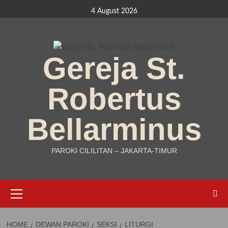
Skip
4 August 2026
to
content
Gereja St.
Robertus
Bellarminus
PAROKI CILILITAN – JAKARTA-TIMUR
Primary
Menu
HOME
DEWAN PAROKI
SEKSI
LITURGI