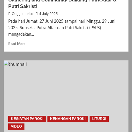
Putri Sakristi
Onggo Lukito
4 July 2025
Pada hari Jumat, 27 Juni 2025 sampai hari Minggu, 29 Juni
2025, Subseksi Putra Altar dan Putri Sakristi (PAPS)
mengadakan...
Read
Read More
more
about
Gathering
and
Community
Building
Putra
Altar
&
Putri
Sakristi
KEGIATAN PAROKI
KENANGAN PAROKI
LITURGI
VIDEO