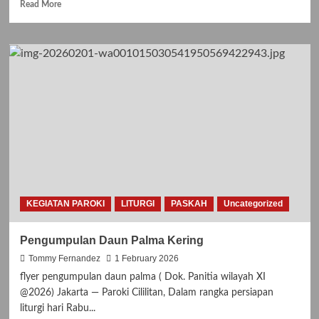
Read
Read More
more
about
Jadwal
Pelayan
Liturgi
Mei
dan
Juni
2026
KEGIATAN PAROKI
LITURGI
PASKAH
Uncategorized
Pengumpulan Daun Palma Kering
Tommy Fernandez
1 February 2026
flyer pengumpulan daun palma ( Dok. Panitia wilayah XI
@2026) Jakarta — Paroki Cililitan, Dalam rangka persiapan
liturgi hari Rabu...