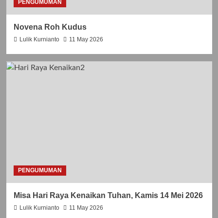
PENGUMUMAN
T
A
N
Novena Roh Kudus
k
Lulik Kurnianto
11 May 2026
e
-
5
8
PENGUMUMAN
Misa Hari Raya Kenaikan Tuhan, Kamis 14 Mei 2026
Lulik Kurnianto
11 May 2026