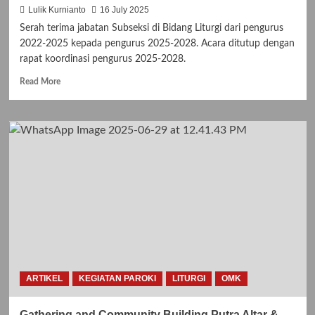
Lulik Kurnianto
16 July 2025
Serah terima jabatan Subseksi di Bidang Liturgi dari pengurus
2022-2025 kepada pengurus 2025-2028. Acara ditutup dengan
rapat koordinasi pengurus 2025-2028.
Read
Read More
more
about
Serah
terima
jabatan
Subseksi
di
Bidang
Liturgi
dari
pengurus
2022-
2025
kepada
ARTIKEL
KEGIATAN PAROKI
LITURGI
OMK
pengurus
2025-
2028.
Gathering and Community Building Putra Altar &