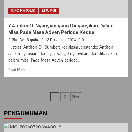
INFO KATOLIK
LITURGI
7 Antifon O, Nyanyian yang Dinyanyikan Dalam
Misa Pada Masa Adven Periode Kedua
Siwi Dwi Saputro
12 December 2023
0
Ilustrasi Antifon O. (Sumber: koenigsmuenster.de) Antifon
adalah nyanyian atau syair yang dinyanyikan atau dibacakan
dalam misa. Pada Masa Adven periode...
Read
Read More
more
about
7
Antifon
Posts
2
Next
1
O,
Nyanyian
pagination
yang
PENGUMUMAN
Dinyanyikan
Dalam
Misa
Pada