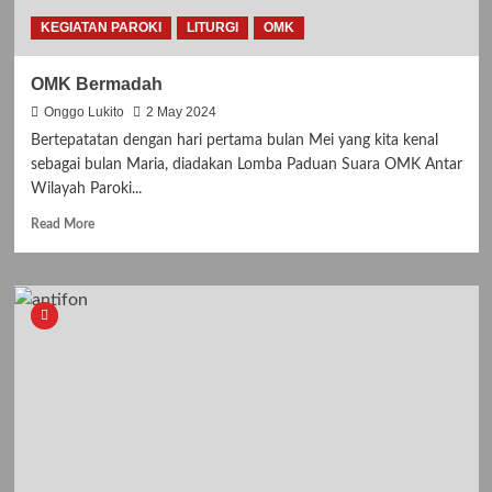
KEGIATAN PAROKI
LITURGI
OMK
OMK Bermadah
Onggo Lukito
2 May 2024
Bertepatatan dengan hari pertama bulan Mei yang kita kenal
sebagai bulan Maria, diadakan Lomba Paduan Suara OMK Antar
Wilayah Paroki...
Read
Read More
more
about
OMK
Bermadah