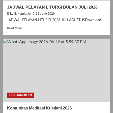
P
JADWAL PELAYAN LITURGI BULAN JULI 2026
I
T
Lulik Kurnianto
12 June 2026
A
JADWAL PELAYAN LITURGI 2026 JULI AGUSTUSDownload
N
K
R
Read More
A
e
S
a
I
d
H
m
H
o
U
r
T
e
G
a
E
b
R
o
E
u
J
t
A
J
S
A
PENGUMUMAN
A
D
N
W
Komunitas Meditasi Kristiani 2026
T
A