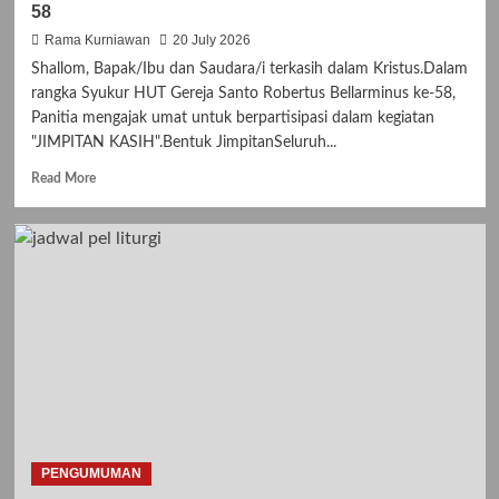
58
Rama Kurniawan
20 July 2026
Shallom, Bapak/Ibu dan Saudara/i terkasih dalam Kristus.Dalam
rangka Syukur HUT Gereja Santo Robertus Bellarminus ke-58,
Panitia mengajak umat untuk berpartisipasi dalam kegiatan
"JIMPITAN KASIH".Bentuk JimpitanSeluruh...
R
Read More
e
a
d
m
o
r
e
a
b
o
u
t
J
I
PENGUMUMAN
M