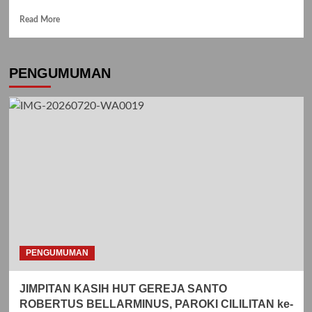
Read
Read More
more
about
PORSMAT:
PENGUMUMAN
pembukaan
pekan
olahraga
dan
seni
umat
Cililitan
2025
PENGUMUMAN
JIMPITAN KASIH HUT GEREJA SANTO
ROBERTUS BELLARMINUS, PAROKI CILILITAN ke-