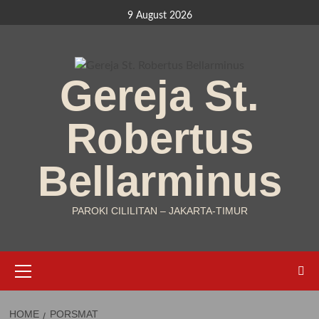
Skip
9 August 2026
to
content
Gereja St.
Robertus
Bellarminus
PAROKI CILILITAN – JAKARTA-TIMUR
Primary
Menu
HOME
PORSMAT