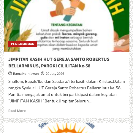
Cililitan
2025
PENGUMUMAN
JIMPITAN KASIH HUT GEREJA SANTO ROBERTUS
BELLARMINUS, PAROKI CILILITAN ke-58
Rama Kurniawan
20 July 2026
Shallom, Bapak/Ibu dan Saudara/i terkasih dalam Kristus.Dalam
rangka Syukur HUT Gereja Santo Robertus Bellarminus ke-58,
Panitia mengajak umat untuk berpartisipasi dalam kegiatan
"JIMPITAN KASIH".Bentuk JimpitanSeluruh...
R
Read More
e
a
d
m