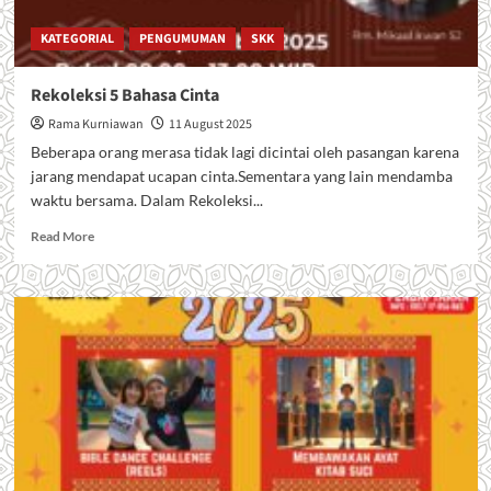
KATEGORIAL
PENGUMUMAN
SKK
Rekoleksi 5 Bahasa Cinta
Rama Kurniawan
11 August 2025
Beberapa orang merasa tidak lagi dicintai oleh pasangan karena
jarang mendapat ucapan cinta.Sementara yang lain mendamba
waktu bersama. Dalam Rekoleksi...
Read
Read More
more
about
Rekoleksi
5
Bahasa
Cinta