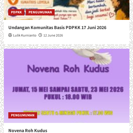
A
G
R
I
PDPKK
PENGUMUMAN
M
B
I
U
Undangan Komunitas Basis PDPKK 17 Juni 2026
N
L
U
A
Lulik Kurnianto
12 June 2026
S
N
,
J
P
U
A
L
R
I
O
2
K
0
I
2
C
6
I
L
I
L
I
PENGUMUMAN
T
A
N
Novena Roh Kudus