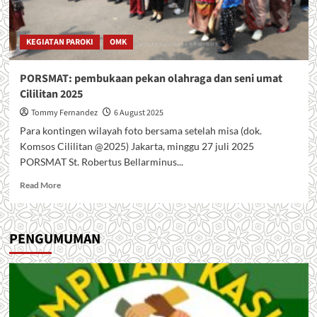
KEGIATAN PAROKI
OMK
PORSMAT: pembukaan pekan olahraga dan seni umat
Cililitan 2025
Tommy Fernandez
6 August 2025
Para kontingen wilayah foto bersama setelah misa (dok.
Komsos Cililitan @2025) Jakarta, minggu 27 juli 2025
PORSMAT St. Robertus Bellarminus...
Read
Read More
more
about
PORSMAT:
PENGUMUMAN
pembukaan
pekan
olahraga
dan
seni
umat