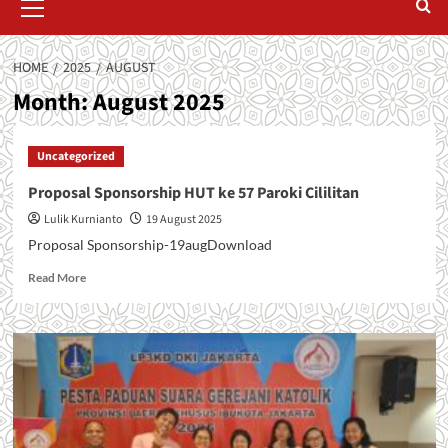
Menu
HOME
2025
AUGUST
Month:
August 2025
Uncategorized
Proposal Sponsorship HUT ke 57 Paroki Cililitan
Lulik Kurnianto
19 August 2025
Proposal Sponsorship-19augDownload
Read
Read More
more
about
Proposal
Sponsorship
HUT
ke
57
Paroki
Cililitan