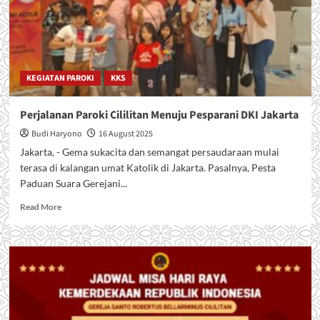
KEGIATAN PAROKI
KKS
Perjalanan Paroki Cililitan Menuju Pesparani DKI Jakarta
Budi Haryono
16 August 2025
Jakarta, - Gema sukacita dan semangat persaudaraan mulai
terasa di kalangan umat Katolik di Jakarta. Pasalnya, Pesta
Paduan Suara Gerejani...
Read
Read More
more
about
Perjalanan
Paroki
Cililitan
Menuju
Pesparani
DKI