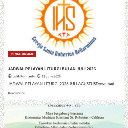
o
r
e
a
b
o
u
t
J
I
PENGUMUMAN
M
P
JADWAL PELAYAN LITURGI BULAN JULI 2026
I
T
Lulik Kurnianto
12 June 2026
A
JADWAL PELAYAN LITURGI 2026 JULI AGUSTUSDownload
N
K
R
Read More
A
e
S
a
I
d
H
m
H
o
U
r