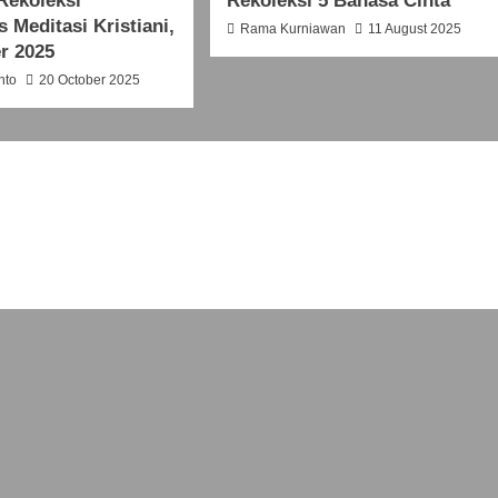
Rekoleksi
Rekoleksi 5 Bahasa Cinta
 Meditasi Kristiani,
Rama Kurniawan
11 August 2025
r 2025
nto
20 October 2025