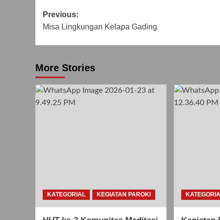
Post
Previous:
Misa Lingkungan Kelapa Gading
navigation
More Stories
KATEGORIAL
KEGIATAN PAROKI
KATEGORI