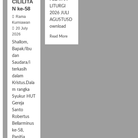
CILILITA
LITURGI
N ke-58
2026 JULI
Rama
AGUSTUSD
Kurniawan
ownload
20 July
2026
R
Read More
e
Shallom,
a
Bapak/Ibu
d
dan
m
Saudara/i
o
terkasih
r
dalam
e
a
Kristus.Dala
b
m rangka
o
Syukur HUT
u
Gereja
t
Santo
J
Robertus
A
Bellarminus
D
W
ke-58,
A
Panitia