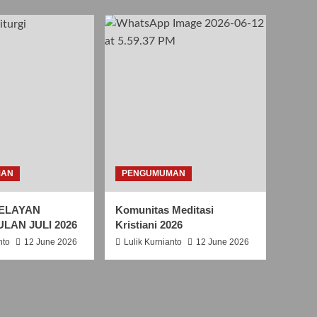
S
A
N
T
O
R
O
B
E
R
T
U
S
MAN
PENGUMUMAN
B
E
ELAYAN
Komunitas Meditasi
L
ULAN JULI 2026
Kristiani 2026
L
A
nto
12 June 2026
Lulik Kurnianto
12 June 2026
R
M
I
N
U