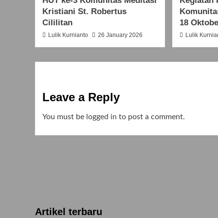
HUT ke-3 Komunitas Meditasi
Kegiatan 
Kristiani St. Robertus
Komunitas
Cililitan
18 Oktobe
Lulik Kurnianto
26 January 2026
Lulik Kurnia
Leave a Reply
You must be
logged in
to post a comment.
Artikel terbaru