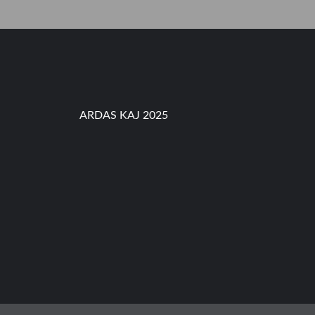
S
,
P
A
R
O
K
I
C
ARDAS KAJ 2025
I
L
I
L
I
T
A
N
k
e
-
5
8