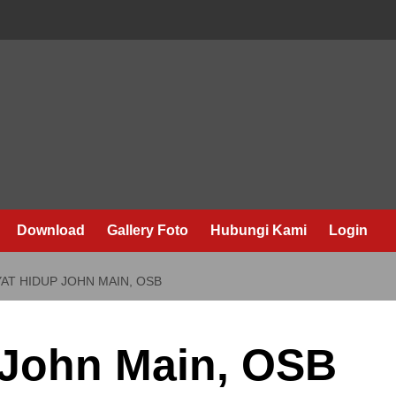
Download
Gallery Foto
Hubungi Kami
Login
AT HIDUP JOHN MAIN, OSB
 John Main, OSB