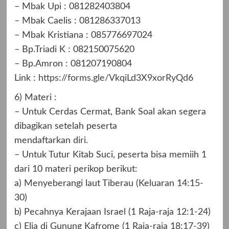
– Mbak Upi : 081282403804
– Mbak Caelis : 081286337013
– Mbak Kristiana : 085776697024
– Bp.Triadi K : 082150075620
– Bp.Amron : 081207190804
Link :
https://forms.gle/VkqiLd3X9xorRyQd6
6) Materi :
– Untuk Cerdas Cermat, Bank Soal akan segera
dibagikan setelah peserta
mendaftarkan diri.
– Untuk Tutur Kitab Suci, peserta bisa memiih 1
dari 10 materi perikop berikut:
a) Menyeberangi laut Tiberau (Keluaran 14:15-
30)
b) Pecahnya Kerajaan Israel (1 Raja-raja 12:1-24)
c) Elia di Gunung Kafrome (1 Raja-raja 18:17-39)