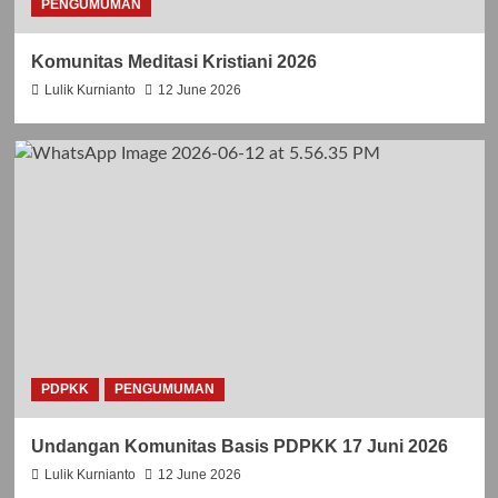
S
A
PENGUMUMAN
A
D
N
W
Komunitas Meditasi Kristiani 2026
T
A
O
L
Lulik Kurnianto
12 June 2026
R
P
O
E
B
L
E
A
R
Y
T
A
U
N
S
L
B
I
E
T
L
U
L
R
A
G
R
I
PDPKK
PENGUMUMAN
M
B
I
U
Undangan Komunitas Basis PDPKK 17 Juni 2026
N
L
U
A
Lulik Kurnianto
12 June 2026
S
N