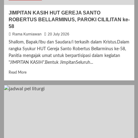
JIMPITAN KASIH HUT GEREJA SANTO
ROBERTUS BELLARMINUS, PAROKI CILILITAN ke-
58
Rama Kurniawan
20 July 2026
Shallom, Bapak/Ibu dan Saudara/i terkasih dalam Kristus.Dalam
rangka Syukur HUT Gereja Santo Robertus Bellarminus ke-58,
Panitia mengajak umat untuk berpartisipasi dalam kegiatan
"JIMPITAN KASIH".Bentuk JimpitanSeluruh...
R
Read More
e
a
d
m
o
r
e
a
b
o
u