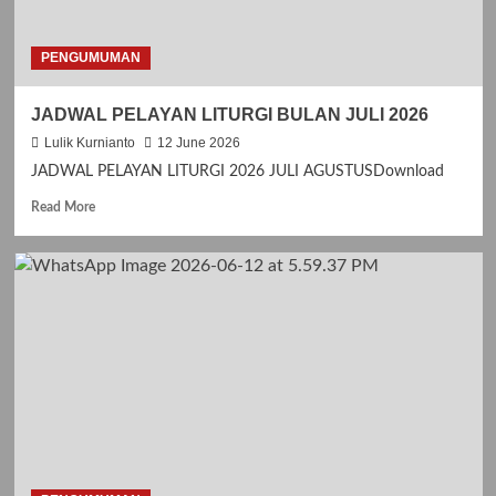
t
J
I
PENGUMUMAN
M
P
JADWAL PELAYAN LITURGI BULAN JULI 2026
I
T
Lulik Kurnianto
12 June 2026
A
JADWAL PELAYAN LITURGI 2026 JULI AGUSTUSDownload
N
K
R
Read More
A
e
S
a
I
d
H
m
H
o
U
r
T
e
G
a
E
b
R
o
E
u
J
t
A
J