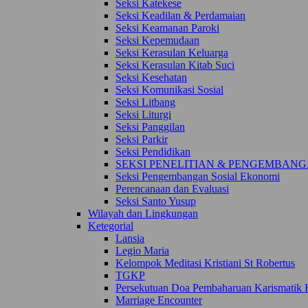
Seksi Katekese
Seksi Keadilan & Perdamaian
Seksi Keamanan Paroki
Seksi Kepemudaan
Seksi Kerasulan Keluarga
Seksi Kerasulan Kitab Suci
Seksi Kesehatan
Seksi Komunikasi Sosial
Seksi Litbang
Seksi Liturgi
Seksi Panggilan
Seksi Parkir
Seksi Pendidikan
SEKSI PENELITIAN & PENGEMBAN
Seksi Pengembangan Sosial Ekonomi
Perencanaan dan Evaluasi
Seksi Santo Yusup
Wilayah dan Lingkungan
Ketegorial
Lansia
Legio Maria
Kelompok Meditasi Kristiani St Robertus
TGKP
Persekutuan Doa Pembaharuan Karismatik K
Marriage Encounter