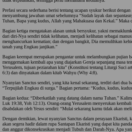
tidak terpisahkan, sehingga perlu memahami keduanya.
Prefasi secara sederhana berisi tentang ucapan syukur berikut denga
menyambung jawaban umat sebelumnya “Sudah layak dan sepantasnya
Tuhan, Bapa yang kudus, Allah yang Mahakuasa dan Kekal.” Maka dap
Bagian ketiga mengatakan alasan untuk bersyukur, yakni memaklumka
dari diri-Nya sendiri tidak kelihatan, menjadi kelihatan sebagai ma
menghancurkan kematian; dan dengan bangkit, Dia memulihkan kehid
tanah yang Engkau janjikan.”
Bagian keempat merupakan pengantar untuk melambungkan pujian bagi
menggemakan kembali apa yang diajarkan Gereja sepanjang masa tentan
Yerusalem, tujuan peziarahan kita” (Konstitusi tentang Liturgi Suci 
6:3) dan dinyatakan dalam kitab Wahyu (Why 4:8).
Nyanyian Sanctus sendiri, yang kita kenal sekarang, terdiri dari dua
“Terpujilah Engkau di surga.” Bagian pertama: “Kudus, kudus, kudu
Bagian kedua: “Diberkatilah yang datang dalam nama Tuhan.” Kalimat
Luk 19:38, Yoh 12:13). Orang-orang Yerusalem menyerukan kembali 
disabdakan oleh Yesus sendiri: “Mulai sekarang kamu tidak akan mel
Dengan demikian, lewat nyanyian Sanctus dalam perayaan Ekaristi, 
akan segera hadir dalam rupa Santapan Ekaristi yang dapat kita pand
dan anggur dikonsekrasikan menjadi Tubuh dan Darah-Nya. Apa yang t