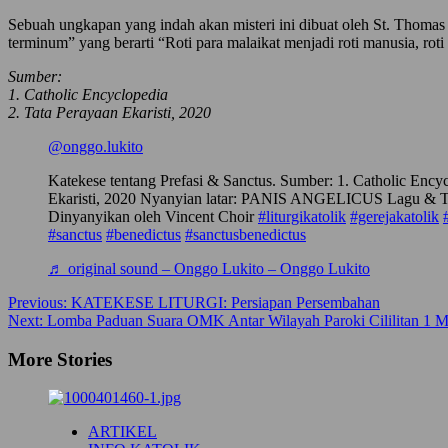
Sebuah ungkapan yang indah akan misteri ini dibuat oleh St. Thomas 
terminum” yang berarti “Roti para malaikat menjadi roti manusia, roti
Sumber:
1. Catholic Encyclopedia
2. Tata Perayaan Ekaristi, 2020
@onggo.lukito
Katekese tentang Prefasi & Sanctus. Sumber: 1. Catholic Encyc
Ekaristi, 2020 Nyanyian latar: PANIS ANGELICUS Lagu & Ta
Dinyanyikan oleh Vincent Choir
#liturgikatolik
#gerejakatolik
#sanctus
#benedictus
#sanctusbenedictus
♬ original sound – Onggo Lukito – Onggo Lukito
Post
Previous:
KATEKESE LITURGI: Persiapan Persembahan
Next:
Lomba Paduan Suara OMK Antar Wilayah Paroki Cililitan 1 M
navigation
More Stories
ARTIKEL