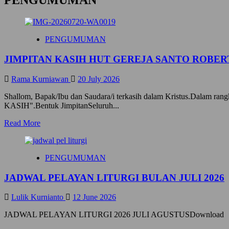
PENGUMUMAN
PENGUMUMAN
JIMPITAN KASIH HUT GEREJA SANTO ROBERT
Rama Kurniawan
20 July 2026
Shallom, Bapak/Ibu dan Saudara/i terkasih dalam Kristus.Dalam ran
KASIH".Bentuk JimpitanSeluruh...
R
Read More
e
a
d
PENGUMUMAN
m
o
JADWAL PELAYAN LITURGI BULAN JULI 2026
r
e
a
Lulik Kurnianto
12 June 2026
b
o
JADWAL PELAYAN LITURGI 2026 JULI AGUSTUSDownload
u