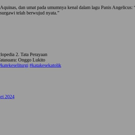
Aquinas, dan umat pada umumnya kenal dalam lagu Panis Angelicus: “Pa
 surgawi telah berwujud nyata.”
lopedia 2. Tata Perayaan
tasuara: Onggo Lukito
#katekeseliturgi
#katakesekatolik
ei 2024