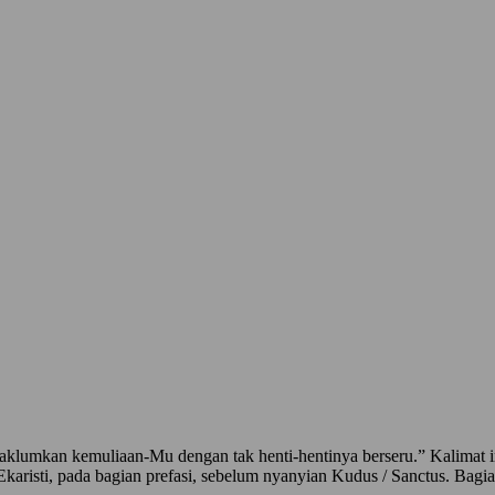
mkan kemuliaan-Mu dengan tak henti-hentinya berseru.” Kalimat ini ten
an Ekaristi, pada bagian prefasi, sebelum nyanyian Kudus / Sanctus. Bag