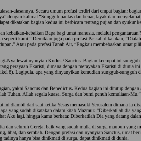
n alasan-alasannya. Secara umum prefasi terdiri dari empat bagian: bag
” dengan kalimat “Sungguh pantas dan benar, layak dan menyelamatk
at dikatakan bagian kedua ini berbicara tentang pujian dan syukur k
n kebaikan-kebaikan Bapa bagi umat manusia, melalui pengantaraan Ye
nusia seperti kami.” Demikian juga pada prefasi Paskah dikatakan, “D
upan.” Atau pada prefasi Tanah Air, “Engkau membebaskan umat pilih
-Nya lewat nyanyian Kudus / Sanctus. Bagian keempat ini sungguh men
g perayaan Ekaristi, dimana dengan merayakan Ekaristi di dunia ini ki
artikel 8). Lagipula, apa yang dinyanyikan kemudian sungguh-sungguh di
 bagian, yakni Sanctus dan Benedictus. Kedua bagian ini ditutup dengan
slah Tuhan, Allah segala kuasa. Surga dan bumi penuh kemuliaan-Mu.”
 ini diambil dari saat ketika Yesus memasuki Yerusalem dimana Ia dis
apa yang sudah dikatakan dalam kitab Mazmur: “Diberkatilah dia yan
ihat Aku lagi, hingga kamu berkata: Diberkatilah Dia yang datang dal
kita dan seluruh Gereja, baik yang sudah mulia di surga maupun yang
ang, lihat, dan sembah. Dengan prefasi dan nyanyian Sanctus, umat be
adinya hanya bisa dinikmati di surga, dapat dinikmati di dunia.