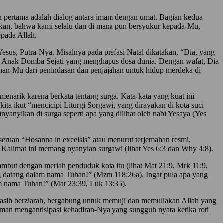
ian pertama adalah dialog antara imam dengan umat. Bagian kedua
an, bahwa kami selalu dan di mana pun bersyukur kepada-Mu,
epada Allah.
sus, Putra-Nya. Misalnya pada prefasi Natal dikatakan, “Dia, yang
ialah Anak Domba Sejati yang menghapus dosa dunia. Dengan wafat, Dia
an-Mu dari penindasan dan penjajahan untuk hidup merdeka di
arik karena berkata tentang surga. Kata-kata yang kuat ini
ta ikut “mencicipi Liturgi Sorgawi, yang dirayakan di kota suci
nyanyikan di surga seperti apa yang dilihat oleh nabi Yesaya (Yes
 seruan “Hosanna in excelsis” atau menurut terjemahan resmi,
 Kalimat ini memang nyanyian surgawi (lihat Yes 6:3 dan Why 4:8).
ambut dengan meriah penduduk kota itu (lihat Mat 21:9, Mrk 11:9,
g datang dalam nama Tuhan!” (Mzm 118:26a). Ingat pula apa yang
am nama Tuhan!” (Mat 23:39, Luk 13:35).
 masih berziarah, bergabung untuk memuji dan memuliakan Allah yang
riman mengantisipasi kehadiran-Nya yang sungguh nyata ketika roti