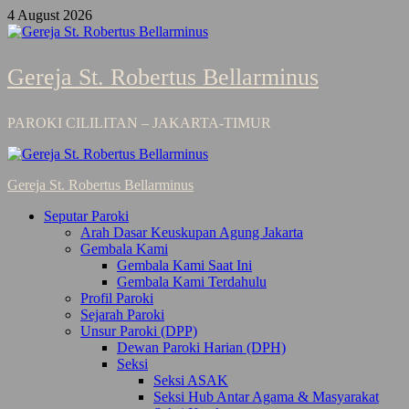
Skip
4 August 2026
to
content
Gereja St. Robertus Bellarminus
PAROKI CILILITAN – JAKARTA-TIMUR
Primary
Menu
Gereja St. Robertus Bellarminus
Seputar Paroki
Arah Dasar Keuskupan Agung Jakarta
Gembala Kami
Gembala Kami Saat Ini
Gembala Kami Terdahulu
Profil Paroki
Sejarah Paroki
Unsur Paroki (DPP)
Dewan Paroki Harian (DPH)
Seksi
Seksi ASAK
Seksi Hub Antar Agama & Masyarakat