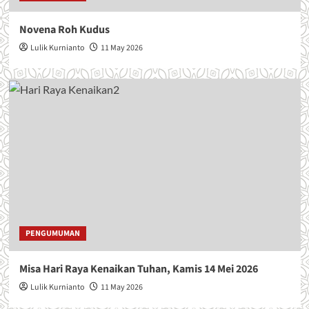
A
N
Novena Roh Kudus
k
Lulik Kurnianto
11 May 2026
e
-
5
8
PENGUMUMAN
Misa Hari Raya Kenaikan Tuhan, Kamis 14 Mei 2026
Lulik Kurnianto
11 May 2026