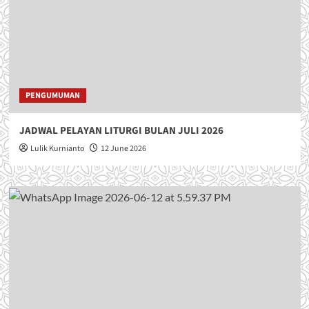
PENGUMUMAN
JADWAL PELAYAN LITURGI BULAN JULI 2026
Lulik Kurnianto
12 June 2026