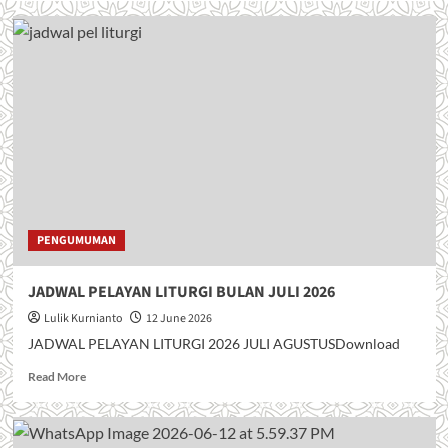
a
d
m
o
r
e
a
b
o
u
t
J
I
PENGUMUMAN
M
P
JADWAL PELAYAN LITURGI BULAN JULI 2026
I
T
Lulik Kurnianto
12 June 2026
A
JADWAL PELAYAN LITURGI 2026 JULI AGUSTUSDownload
N
K
R
Read More
A
e
S
a
I
d
H