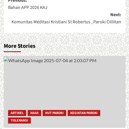
Post
Previous:
Bahan APP 2026 KAJ
navigation
Next:
Komunitas Meditasi Kristiani St Robertus , Paroki Cililitan
More Stories
ARTIKEL
HAAK
HUT PAROKI
KEGIATAN PAROKI
TOLERANSI