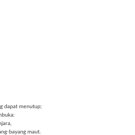
;
ng dapat menutup;
mbuka:
jara,
ang-bayang maut.