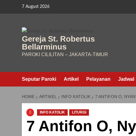
Skip
7 August 2026
to
content
Gereja St. Robertus
Bellarminus
PAROKI CILILITAN – JAKARTA-TIMUR
Seputar Paroki
Artikel
Pelayanan
Jadwal
HOME
ARTIKEL
INFO KATOLIK
7 ANTIFON O, NYA
INFO KATOLIK
LITURGI
7 Antifon O, N