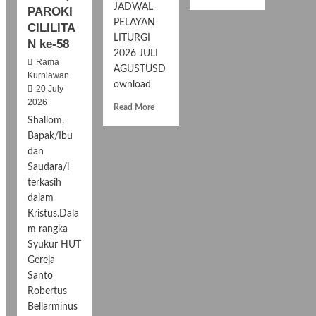
JADWAL
PAROKI
PELAYAN
CILILITA
LITURGI
N ke-58
2026 JULI
Rama
AGUSTUSD
Kurniawan
ownload
20 July
2026
R
Read More
e
Shallom,
a
Bapak/Ibu
d
dan
m
Saudara/i
o
terkasih
r
dalam
e
a
Kristus.Dala
b
m rangka
o
Syukur HUT
u
Gereja
t
Santo
J
Robertus
A
Bellarminus
D