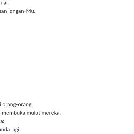
nai:
han lengan-Mu.
i orang-orang,
pat membuka mulut mereka,
a:
nda lagi.