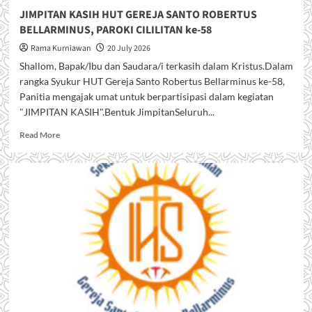
JIMPITAN KASIH HUT GEREJA SANTO ROBERTUS
BELLARMINUS, PAROKI CILILITAN ke-58
Rama Kurniawan
20 July 2026
Shallom, Bapak/Ibu dan Saudara/i terkasih dalam Kristus.Dalam
rangka Syukur HUT Gereja Santo Robertus Bellarminus ke-58,
Panitia mengajak umat untuk berpartisipasi dalam kegiatan
"JIMPITAN KASIH".Bentuk JimpitanSeluruh...
R
Read More
e
a
d
m
o
r
e
a
b
o
u
t
J