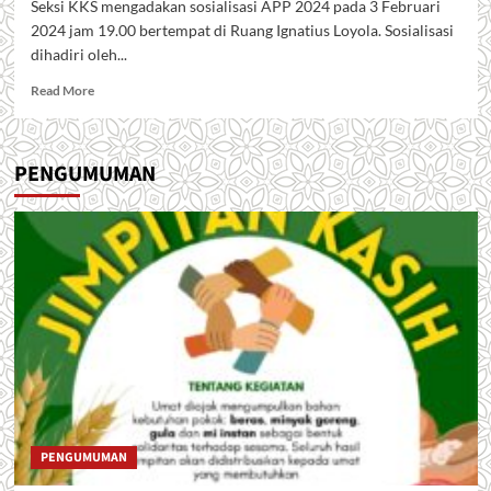
Seksi KKS mengadakan sosialisasi APP 2024 pada 3 Februari
2024 jam 19.00 bertempat di Ruang Ignatius Loyola. Sosialisasi
dihadiri oleh...
Read
Read More
more
about
Sosialisasi
PENGUMUMAN
APP
2024
PENGUMUMAN