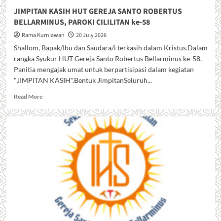
JIMPITAN KASIH HUT GEREJA SANTO ROBERTUS
BELLARMINUS, PAROKI CILILITAN ke-58
Rama Kurniawan
20 July 2026
Shallom, Bapak/Ibu dan Saudara/i terkasih dalam Kristus.Dalam
rangka Syukur HUT Gereja Santo Robertus Bellarminus ke-58,
Panitia mengajak umat untuk berpartisipasi dalam kegiatan
"JIMPITAN KASIH".Bentuk JimpitanSeluruh...
R
Read More
e
a
d
m
o
r
e
a
b
o
u
t
J