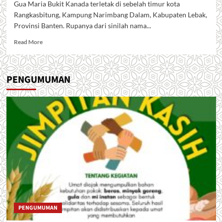
Gua Maria Bukit Kanada terletak di sebelah timur kota
Rangkasbitung, Kampung Narimbang Dalam, Kabupaten Lebak,
Provinsi Banten. Rupanya dari sinilah nama...
Read
Read More
more
about
Gua
PENGUMUMAN
Maria
Bukit
Kanada
PENGUMUMAN