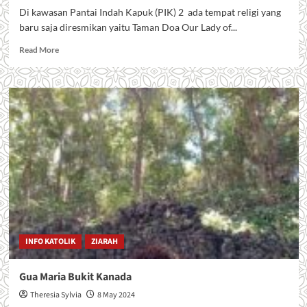
Di kawasan Pantai Indah Kapuk (PIK) 2 ada tempat religi yang
baru saja diresmikan yaitu Taman Doa Our Lady of...
Read
Read More
more
about
Taman
Doa
Our
Lady
of
Akita
INFO KATOLIK
ZIARAH
Gua Maria Bukit Kanada
Theresia Sylvia
8 May 2024