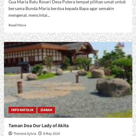
Gua Maria Ratu Rosari Desa Putera tempat pilihan umat untuk
bersama Bunda Maria berdoa kepada Bapa agar semakin
mengenal, mencintai...
Read
Read More
more
about
Gua
Maria
Ratu
Rosari
Desa
Putera
INFO KATOLIK
ZIARAH
Taman Doa Our Lady of Akita
Theresia Sylvia
8 May 2024