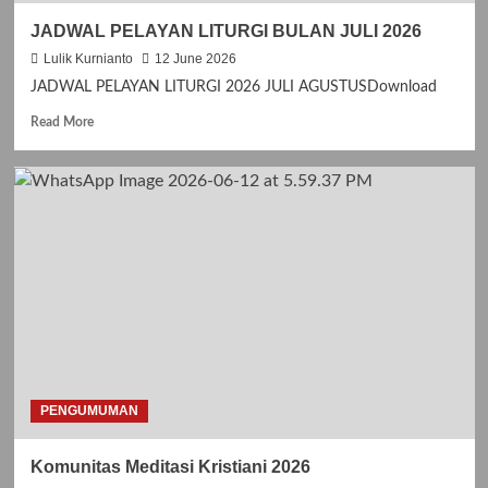
P
JADWAL PELAYAN LITURGI BULAN JULI 2026
I
T
Lulik Kurnianto
12 June 2026
A
JADWAL PELAYAN LITURGI 2026 JULI AGUSTUSDownload
N
K
R
Read More
A
e
S
a
I
d
H
m
H
o
U
r
T
e
G
a
E
b
R
o
E
u
J
t
A
J
S
A
PENGUMUMAN
A
D
N
W
Komunitas Meditasi Kristiani 2026
T
A