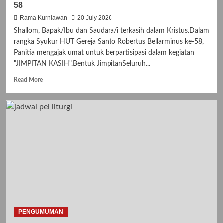
58
Rama Kurniawan
20 July 2026
Shallom, Bapak/Ibu dan Saudara/i terkasih dalam Kristus.Dalam
rangka Syukur HUT Gereja Santo Robertus Bellarminus ke-58,
Panitia mengajak umat untuk berpartisipasi dalam kegiatan
"JIMPITAN KASIH".Bentuk JimpitanSeluruh...
R
Read More
e
a
d
m
o
r
e
a
b
o
u
t
J
I
PENGUMUMAN
M