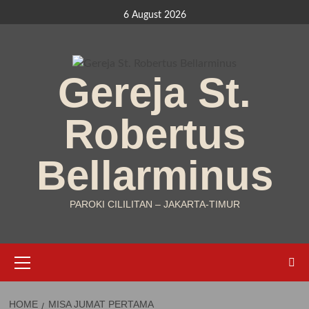
Skip
6 August 2026
to
content
Gereja St.
Robertus
Bellarminus
PAROKI CILILITAN – JAKARTA-TIMUR
Primary
Menu
HOME
MISA JUMAT PERTAMA