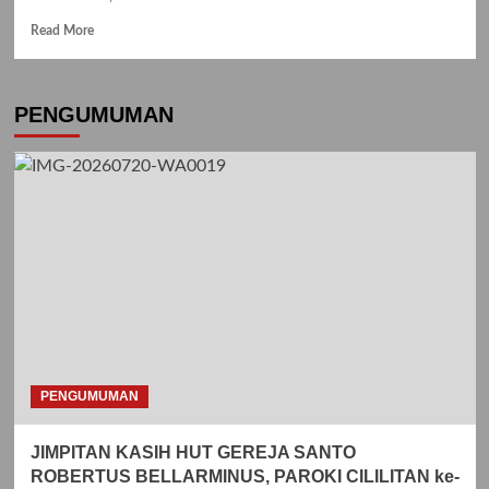
Read
Read More
more
about
Misa
PENGUMUMAN
Jumat
Pertama
Dan
Pemberkatan
Korona
Advent
PENGUMUMAN
JIMPITAN KASIH HUT GEREJA SANTO
ROBERTUS BELLARMINUS, PAROKI CILILITAN ke-