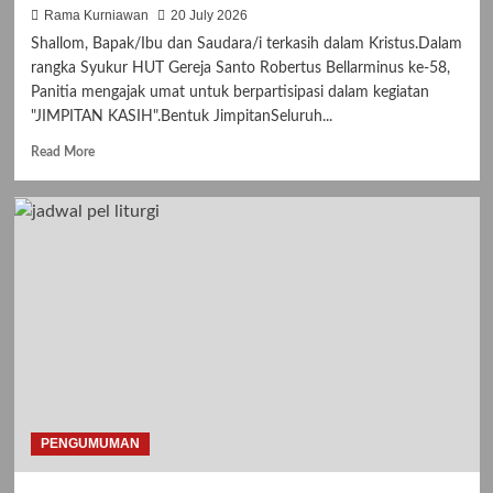
Rama Kurniawan
20 July 2026
Shallom, Bapak/Ibu dan Saudara/i terkasih dalam Kristus.Dalam
rangka Syukur HUT Gereja Santo Robertus Bellarminus ke-58,
Panitia mengajak umat untuk berpartisipasi dalam kegiatan
"JIMPITAN KASIH".Bentuk JimpitanSeluruh...
R
Read More
e
a
d
m
o
r
e
a
b
o
u
t
J
I
PENGUMUMAN
M
P