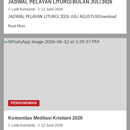
JADWAL PELAYAN LITURGI BULAN JULI 2026
I
T
Lulik Kurnianto
12 June 2026
A
JADWAL PELAYAN LITURGI 2026 JULI AGUSTUSDownload
N
K
R
Read More
A
e
S
a
I
d
H
m
H
o
U
r
T
e
G
a
E
b
R
o
E
u
J
t
A
J
S
A
PENGUMUMAN
A
D
N
W
Komunitas Meditasi Kristiani 2026
T
A
O
L
Lulik Kurnianto
12 June 2026
R