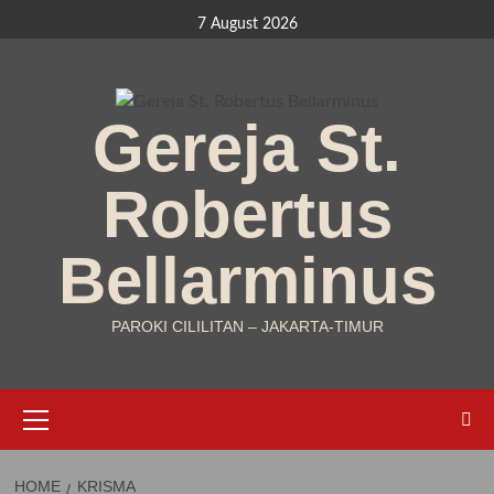
Skip
7 August 2026
to
content
Gereja St.
Robertus
Bellarminus
PAROKI CILILITAN – JAKARTA-TIMUR
Primary
Menu
HOME
KRISMA