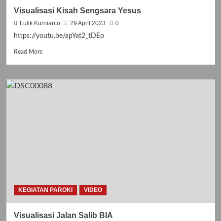
Visualisasi Kisah Sengsara Yesus
Lulik Kurnianto
29 April 2023
0
https://youtu.be/apYat2_tDEo
Read
Read More
more
about
Visualisasi
Kisah
Sengsara
Yesus
KEGIATAN PAROKI
VIDEO
Visualisasi Jalan Salib BIA