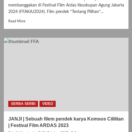
membanggakan di Festival Film Ardas Keuskupan Agung Jakarta
2024 (FFAKAJ2024). Film pendek *Tentang Pilihan*...
Read
Read More
more
about
Film
“Tentang
Pilihan”
Masuk
dalam
Nominasi
Film
Terbaik
di
Festival
Film
Ardas
SERBA SERBI
VIDEO
KAJ
2024
JANJI | Sebuah filem pendek karya Komsos Cililitan
| Festival Film ARDAS 2023