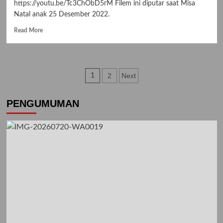
https://youtu.be/Tc3ChObD5rM Filem ini diputar saat Misa
Natal anak 25 Desember 2022.
Read
Read More
more
about
“CIRCLE”
–
Posts
2
Next
1
Film
Pendek
pagination
Anak-
PENGUMUMAN
anak
tentang
Natal