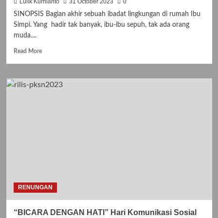
Lulik Kurnianto
31 October 2023
0
SINOPSIS Bagian akhir sebuah ibadat lingkungan di rumah Ibu
Simpi. Yang hadir tak banyak, ibu-ibu sepuh, tak ada orang
muda....
Read
Read More
more
about
JANJI
|
Sebuah
filem
pendek
karya
Komsos
Cililitan
|
Festival
Film
ARDAS
RENUNGAN
2023
“BICARA DENGAN HATI” Hari Komunikasi Sosial