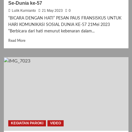
Se-Dunia ke-57
Lulik Kurnianto
21 May 2023
0
“BICARA DENGAN HATI” PESAN PAUS FRANSISKUS UNTUK
HARI KOMUNIKASI SOSIAL DUNIA KE-57 21Mei 2023
“Berbicara dari hati menurut kebenaran dalam...
Read
Read More
more
about
“BICARA
DENGAN
HATI”
Hari
Komunikasi
Sosial
Se-
Dunia
ke-
57
KEGIATAN PAROKI
VIDEO