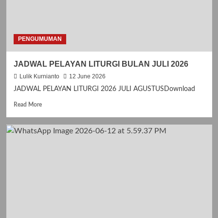
o
u
t
J
I
PENGUMUMAN
M
P
JADWAL PELAYAN LITURGI BULAN JULI 2026
I
T
Lulik Kurnianto
12 June 2026
A
JADWAL PELAYAN LITURGI 2026 JULI AGUSTUSDownload
N
K
R
Read More
A
e
S
a
I
d
H
m
H
o
U
r
T
e
G
a
E
b
R
o
E
u
J
t