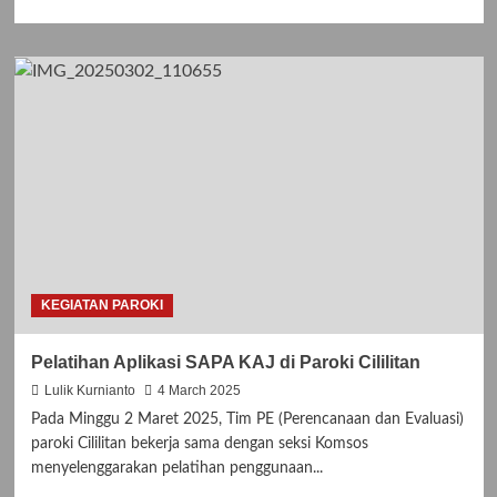
more
about
Video
Alur
Ziarah
Porta
Sancta
Gereja
St.
Robertus
Bellarminus
KEGIATAN PAROKI
Pelatihan Aplikasi SAPA KAJ di Paroki Cililitan
Lulik Kurnianto
4 March 2025
Pada Minggu 2 Maret 2025, Tim PE (Perencanaan dan Evaluasi)
paroki Cililitan bekerja sama dengan seksi Komsos
menyelenggarakan pelatihan penggunaan...