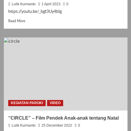
Lulik Kurnianto
1 April 2023
0
https://youtu.be/_bgt3Uy4bIg
Read
Read More
more
about
Visualisasi
Jalan
Salib
BIA
KEGIATAN PAROKI
VIDEO
“CIRCLE” – Film Pendek Anak-anak tentang Natal
Lulik Kurnianto
25 December 2022
0