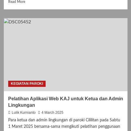
Read
Read More
more
about
Pelatihan
Aplikasi
SAPA
KAJ
di
Paroki
Cililitan
KEGIATAN PAROKI
Pelatihan Aplikasi Web KAJ untuk Ketua dan Admin
Lingkungan
Lulik Kurnianto
4 March 2025
Para ketua dan admin lingkungan di paroki Cililitan pada Sabtu
1 Maret 2025 bersama-sama mengikuti pelatihan penggunaan