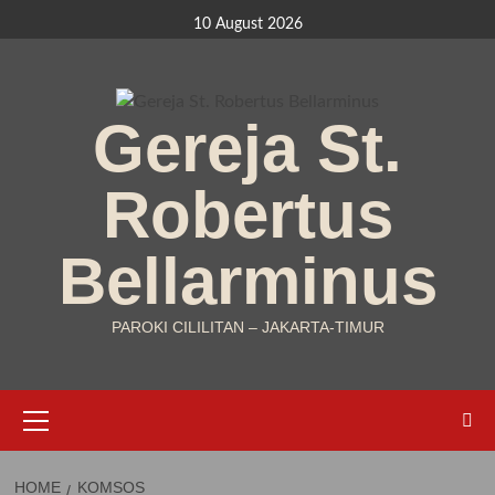
Skip
10 August 2026
to
content
Gereja St.
Robertus
Bellarminus
PAROKI CILILITAN – JAKARTA-TIMUR
Primary
Menu
HOME
KOMSOS