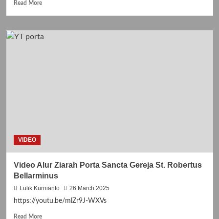
Read
Read More
more
about
Pendaftaran
Anggota
Baru
Komsos
2025
VIDEO
Video Alur Ziarah Porta Sancta Gereja St. Robertus
Bellarminus
Lulik Kurnianto
26 March 2025
https://youtu.be/mlZr9J-WXVs
Read
Read More