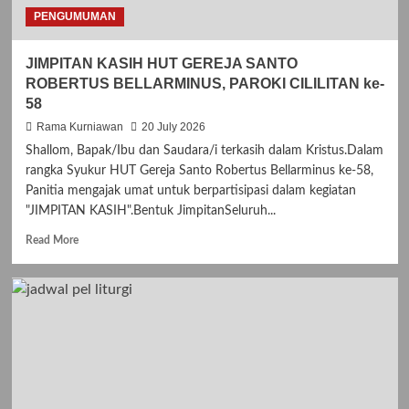
PENGUMUMAN
JIMPITAN KASIH HUT GEREJA SANTO
ROBERTUS BELLARMINUS, PAROKI CILILITAN ke-
58
Rama Kurniawan
20 July 2026
Shallom, Bapak/Ibu dan Saudara/i terkasih dalam Kristus.Dalam
rangka Syukur HUT Gereja Santo Robertus Bellarminus ke-58,
Panitia mengajak umat untuk berpartisipasi dalam kegiatan
"JIMPITAN KASIH".Bentuk JimpitanSeluruh...
R
Read More
e
a
d
m
o
r
e
a
b