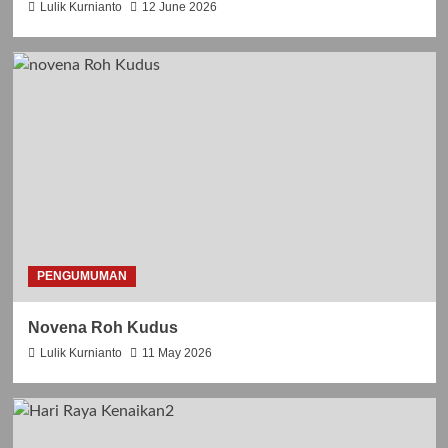
A
Lulik Kurnianto
12 June 2026
S
N
,
J
P
U
A
L
R
I
O
2
K
0
I
2
C
6
I
L
I
L
I
PENGUMUMAN
T
A
N
Novena Roh Kudus
k
Lulik Kurnianto
11 May 2026
e
-
5
8