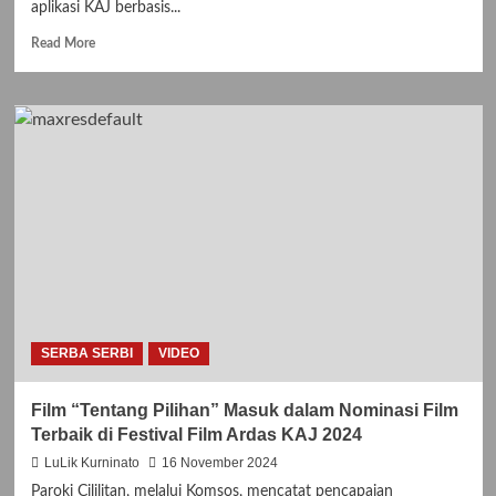
aplikasi KAJ berbasis...
Read
Read More
more
about
Pelatihan
Aplikasi
Web
KAJ
untuk
Ketua
dan
Admin
Lingkungan
SERBA SERBI
VIDEO
Film “Tentang Pilihan” Masuk dalam Nominasi Film
Terbaik di Festival Film Ardas KAJ 2024
LuLik Kurninato
16 November 2024
Paroki Cililitan, melalui Komsos, mencatat pencapaian