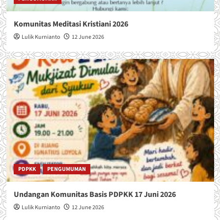
A
D
N
W
Komunitas Meditasi Kristiani 2026
T
A
O
L
Lulik Kurnianto
12 June 2026
R
P
O
E
B
L
E
A
R
Y
T
A
U
N
S
L
B
I
E
T
L
U
L
R
A
G
R
I
PDPKK
PENGUMUMAN
M
B
I
U
Undangan Komunitas Basis PDPKK 17 Juni 2026
N
L
U
A
Lulik Kurnianto
12 June 2026
S
N