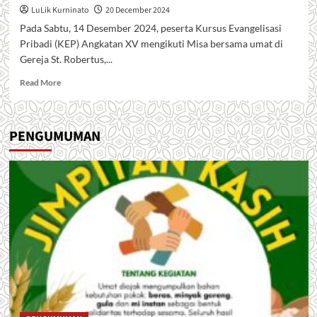
LuLik Kurninato
20 December 2024
Pada Sabtu, 14 Desember 2024, peserta Kursus Evangelisasi
Pribadi (KEP) Angkatan XV mengikuti Misa bersama umat di
Gereja St. Robertus,...
Read
Read More
more
about
KEP
PENGUMUMAN
XV:
Misa
Syukur
dan
Inagurasi
Peserta
Kursus
Evangelisasi
Pribadi