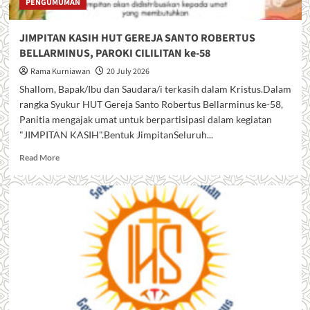
PENGUMUMAN
JIMPITAN KASIH HUT GEREJA SANTO ROBERTUS
BELLARMINUS, PAROKI CILILITAN ke-58
Rama Kurniawan
20 July 2026
Shallom, Bapak/Ibu dan Saudara/i terkasih dalam Kristus.Dalam
rangka Syukur HUT Gereja Santo Robertus Bellarminus ke-58,
Panitia mengajak umat untuk berpartisipasi dalam kegiatan
"JIMPITAN KASIH".Bentuk JimpitanSeluruh...
R
Read More
e
a
d
m
o
r
e
a
b
o
u