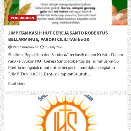
PENGUMUMAN
JIMPITAN KASIH HUT GEREJA SANTO ROBERTUS
BELLARMINUS, PAROKI CILILITAN ke-58
Rama Kurniawan
20 July 2026
Shallom, Bapak/Ibu dan Saudara/i terkasih dalam Kristus.Dalam
rangka Syukur HUT Gereja Santo Robertus Bellarminus ke-58,
Panitia mengajak umat untuk berpartisipasi dalam kegiatan
"JIMPITAN KASIH".Bentuk JimpitanSeluruh...
R
Read More
e
a
d
m
o
r
e
a