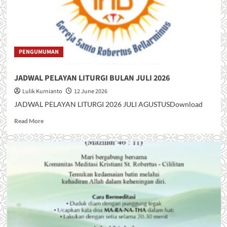
b
o
u
t
J
I
PENGUMUMAN
M
P
JADWAL PELAYAN LITURGI BULAN JULI 2026
I
T
Lulik Kurnianto
12 June 2026
A
JADWAL PELAYAN LITURGI 2026 JULI AGUSTUSDownload
N
K
R
Read More
A
e
S
a
I
d
H
m
H
o
U
r
T
e
G
a
E
b
R
o
E
u