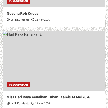
PENGUMUMAN
T
A
N
Novena Roh Kudus
k
Lulik Kurnianto
11 May 2026
e
-
5
8
PENGUMUMAN
Misa Hari Raya Kenaikan Tuhan, Kamis 14 Mei 2026
Lulik Kurnianto
11 May 2026