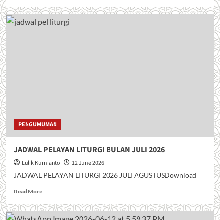
e
a
d
m
o
r
e
a
b
o
u
t
J
I
PENGUMUMAN
M
P
JADWAL PELAYAN LITURGI BULAN JULI 2026
I
T
Lulik Kurnianto
12 June 2026
A
JADWAL PELAYAN LITURGI 2026 JULI AGUSTUSDownload
N
K
R
Read More
A
e
S
a
I
d