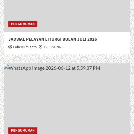
PENGUMUMAN
JADWAL PELAYAN LITURGI BULAN JULI 2026
Lulik Kurnianto
12 June 2026
PENGUMUMAN