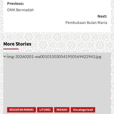
Post
Previous:
OMK Bermadah
navigation
Next:
Pembukaan Bulan Maria
More Stories
KEGIATAN PAROKI
LITURGI
PASKAH
Uncategorized