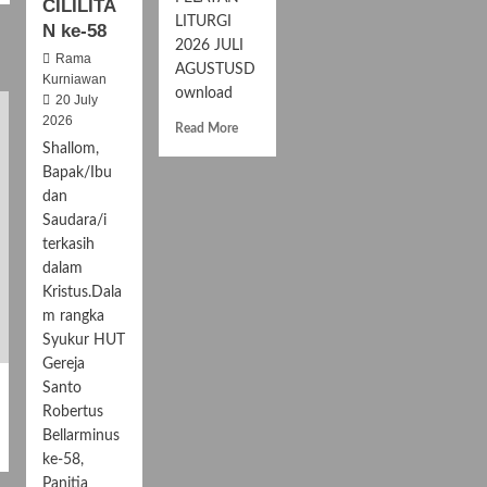
CILILITA
LITURGI
N ke-58
2026 JULI
Rama
AGUSTUSD
Kurniawan
ownload
20 July
2026
R
Read More
e
Shallom,
a
Bapak/Ibu
d
dan
m
Saudara/i
o
terkasih
r
dalam
e
a
Kristus.Dala
b
m rangka
o
Syukur HUT
u
Gereja
t
Santo
J
Robertus
A
Bellarminus
D
W
ke-58,
A
Panitia