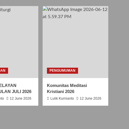
S
A
N
T
O
R
O
B
E
R
T
U
S
MAN
PENGUMUMAN
B
E
ELAYAN
Komunitas Meditasi
L
ULAN JULI 2026
Kristiani 2026
L
A
nto
12 June 2026
Lulik Kurnianto
12 June 2026
R
M
I
N
U