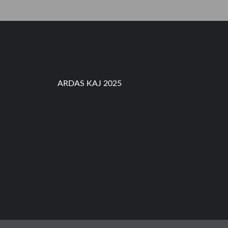
S
,
P
A
R
O
K
I
C
ARDAS KAJ 2025
I
L
I
L
I
T
A
N
k
e
-
5
8