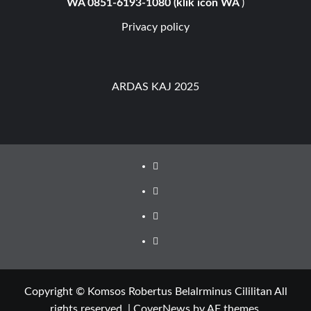
WA 0851-6193-1080 (klik icon WA
)
Privacy policy
ARDAS KAJ 2025
Youtube
Facebook
Instagram
Privacy
Policy
Copyright © Komsos Robertus Belalrminus Cililitan All
rights reserved.
|
CoverNews
by AF themes.