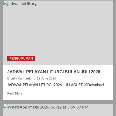
d
m
o
r
e
a
b
o
u
t
J
I
PENGUMUMAN
M
P
JADWAL PELAYAN LITURGI BULAN JULI 2026
I
T
Lulik Kurnianto
12 June 2026
A
JADWAL PELAYAN LITURGI 2026 JULI AGUSTUSDownload
N
K
R
Read More
A
e
S
a
I
d
H
m