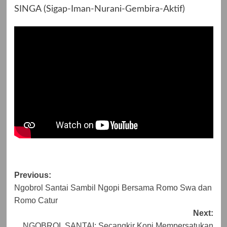
SINGA (Sigap-Iman-Nurani-Gembira-Aktif)
Post
Previous:
Ngobrol Santai Sambil Ngopi Bersama Romo Swa dan
navigation
Romo Catur
Next:
NGOBROL SANTAI: Secangkir Kopi Mempersatukan