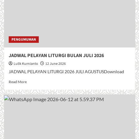
a
b
o
u
t
J
I
PENGUMUMAN
M
P
JADWAL PELAYAN LITURGI BULAN JULI 2026
I
T
Lulik Kurnianto
12 June 2026
A
JADWAL PELAYAN LITURGI 2026 JULI AGUSTUSDownload
N
K
R
Read More
A
e
S
a
I
d
H
m
H
o
U
r
T
e
G
a
E
b