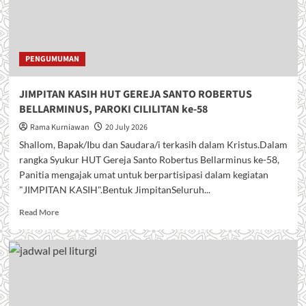
PENGUMUMAN
JIMPITAN KASIH HUT GEREJA SANTO ROBERTUS
BELLARMINUS, PAROKI CILILITAN ke-58
Rama Kurniawan
20 July 2026
Shallom, Bapak/Ibu dan Saudara/i terkasih dalam Kristus.Dalam
rangka Syukur HUT Gereja Santo Robertus Bellarminus ke-58,
Panitia mengajak umat untuk berpartisipasi dalam kegiatan
"JIMPITAN KASIH".Bentuk JimpitanSeluruh...
R
Read More
e
a
d
m
o
r
e