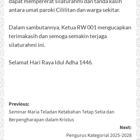
dapat mempererat silaturahmi dan tanda kasih
antara umat paroki Cililitan dan warga sekitar.
Dalam sambutannya, Ketua RW 001 mengucapkan
terimakasih dan semoga semakin terjaga
silaturahmi ini.
Selamat Hari Raya Idul Adha 1446.
Post
Previous:
Seminar Maria Teladan Ketabahan Tetap Setia dan
navigation
Berpengharapan dalam Kristus
Next:
Pengurus Kategorial 2025-2028