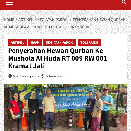
Menu
HOME
ARTIKEL
KEGIATAN PAROKI
PENYERAHAN HEWAN QURBAN
KE MUSHOLA AL HUDA RT 009 RW 001 KRAMAT JATI
ARTIKEL
HAAK
KEGIATAN PAROKI
TOLERANSI
Penyerahan Hewan Qurban Ke
Mushola Al Huda RT 009 RW 001
Kramat Jati
Siwi Dwi Saputro
6 June 2025