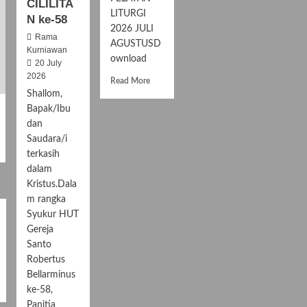
CILILITA
LITURGI
N ke-58
2026 JULI
Rama
AGUSTUSD
Kurniawan
ownload
20 July
2026
R
Read More
e
Shallom,
a
Bapak/Ibu
d
dan
m
Saudara/i
o
terkasih
r
dalam
e
a
Kristus.Dala
b
m rangka
o
Syukur HUT
u
Gereja
t
Santo
J
Robertus
A
Bellarminus
D
W
ke-58,
A
Panitia