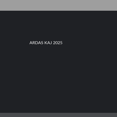
S
,
P
A
R
O
K
I
C
ARDAS KAJ 2025
I
L
I
L
I
T
A
N
k
e
-
5
8