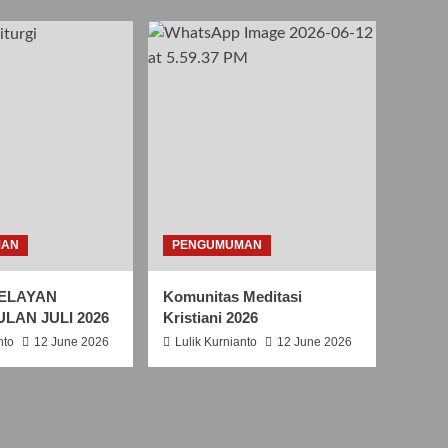
S
A
N
T
O
R
O
B
E
R
T
U
S
MAN
PENGUMUMAN
B
E
ELAYAN
Komunitas Meditasi
L
ULAN JULI 2026
Kristiani 2026
L
A
nto
12 June 2026
Lulik Kurnianto
12 June 2026
R
M
I
N
U