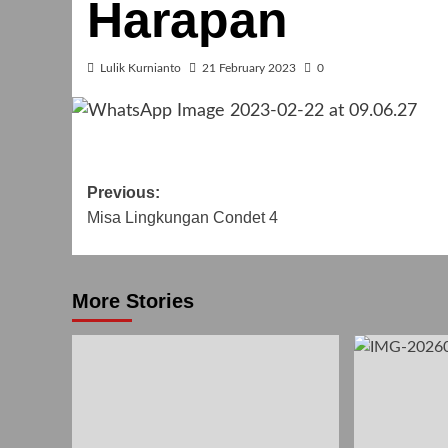
Harapan
Lulik Kurnianto
21 February 2023
0
Post
Previous:
Misa Lingkungan Condet 4
navigation
More Stories