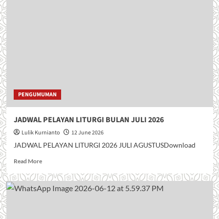
m
o
r
e
a
b
o
u
t
J
I
PENGUMUMAN
M
P
JADWAL PELAYAN LITURGI BULAN JULI 2026
I
T
Lulik Kurnianto
12 June 2026
A
JADWAL PELAYAN LITURGI 2026 JULI AGUSTUSDownload
N
K
R
Read More
A
e
S
a
I
d
H
m
H
o
U
r