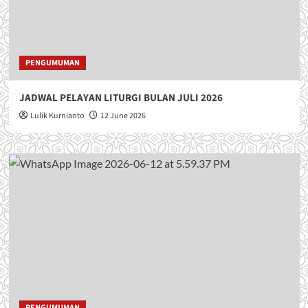
PENGUMUMAN
JADWAL PELAYAN LITURGI BULAN JULI 2026
Lulik Kurnianto
12 June 2026
PENGUMUMAN