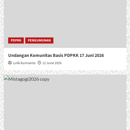
PDPKK
PENGUMUMAN
Undangan Komunitas Basis PDPKK 17 Juni 2026
Lulik Kurnianto
12 June 2026