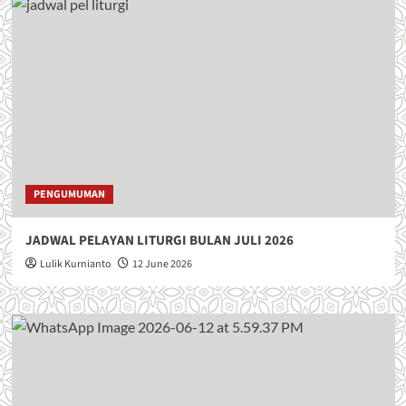
PENGUMUMAN
JADWAL PELAYAN LITURGI BULAN JULI 2026
Lulik Kurnianto
12 June 2026