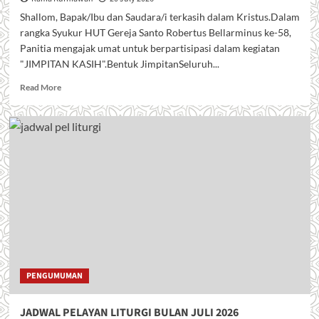
Shallom, Bapak/Ibu dan Saudara/i terkasih dalam Kristus.Dalam
rangka Syukur HUT Gereja Santo Robertus Bellarminus ke-58,
Panitia mengajak umat untuk berpartisipasi dalam kegiatan
"JIMPITAN KASIH".Bentuk JimpitanSeluruh...
R
Read More
e
a
d
m
o
r
e
a
b
o
u
t
J
I
PENGUMUMAN
M
P
JADWAL PELAYAN LITURGI BULAN JULI 2026
I