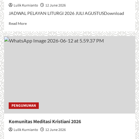
T
Lulik Kurnianto
12 June 2026
A
JADWAL PELAYAN LITURGI 2026 JULI AGUSTUSDownload
N
K
R
Read More
A
e
S
a
I
d
H
m
H
o
U
r
T
e
G
a
E
b
R
o
E
u
J
t
A
J
S
A
PENGUMUMAN
A
D
N
W
Komunitas Meditasi Kristiani 2026
T
A
O
L
Lulik Kurnianto
12 June 2026
R
P