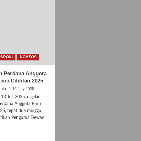
PAROKI
KOMSOS
n Perdana Anggota
os Cililitan 2025
nato
16 July 2025
13 Juli 2025, digelar
erdana Anggota Baru
5, tepat dua minggu
antikan Pengurus Dewan
d
e