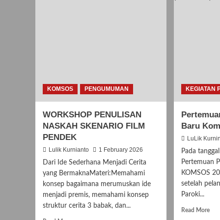
KOMSOS
PENGUMUMAN
KEGIATAN 
WORKSHOP PENULISAN
Pertemua
NASKAH SKENARIO FILM
Baru Koms
PENDEK
LuLik Kurni
Lulik Kurnianto
1 February 2026
Pada tanggal 
Pertemuan P
Dari Ide Sederhana Menjadi Cerita
KOMSOS 202
yang BermaknaMateri:Memahami
setelah pel
konsep bagaimana merumuskan ide
Paroki...
menjadi premis, memahami konsep
struktur cerita 3 babak, dan...
Rea
Read More
mor