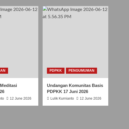
S
A
N
T
O
R
O
B
E
R
T
U
S
MAN
PDPKK
PENGUMUMAN
B
E
Meditasi
Undangan Komunitas Basis
L
026
PDPKK 17 Juni 2026
L
A
nto
12 June 2026
Lulik Kurnianto
12 June 2026
R
M
I
N
U