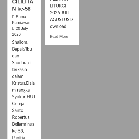
CILILITA
LITURGI
N ke-58
2026 JULI
Rama
AGUSTUSD
Kurniawan
ownload
20 July
2026
R
Read More
e
Shallom,
a
Bapak/Ibu
d
dan
m
Saudara/i
o
terkasih
r
dalam
e
a
Kristus.Dala
b
m rangka
o
Syukur HUT
u
Gereja
t
Santo
J
Robertus
A
Bellarminus
D
W
ke-58,
A
Panitia