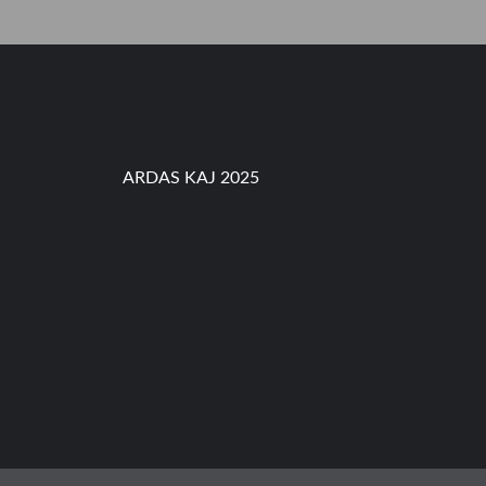
S
,
P
A
R
O
K
I
C
ARDAS KAJ 2025
I
L
I
L
I
T
A
N
k
e
-
5
8