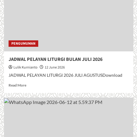
e
a
b
o
u
t
J
I
PENGUMUMAN
M
P
JADWAL PELAYAN LITURGI BULAN JULI 2026
I
T
Lulik Kurnianto
12 June 2026
A
JADWAL PELAYAN LITURGI 2026 JULI AGUSTUSDownload
N
K
R
Read More
A
e
S
a
I
d
H
m
H
o
U
r
T
e
G
a
E
b