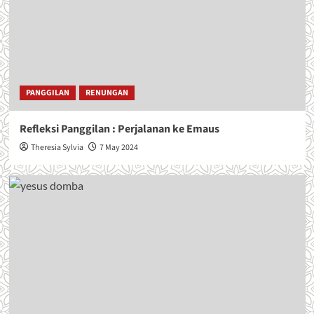
PANGGILAN
RENUNGAN
Refleksi Panggilan : Perjalanan ke Emaus
Theresia Sylvia
7 May 2024