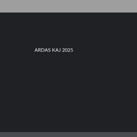
S
,
P
A
R
O
K
I
C
ARDAS KAJ 2025
I
L
I
L
I
T
A
N
k
e
-
5
8