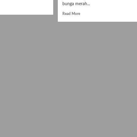
bunga merah...
d
e
Read
Read More
ut
more
genal
about
angan
Sejarah
at
Bunga
ga
Kastuba
al
atau
u
Poinsettia
istmas
Menjadi
ath.
Bunga
Resmi
Natal
dan
Mitos
yang
Menyertainya.