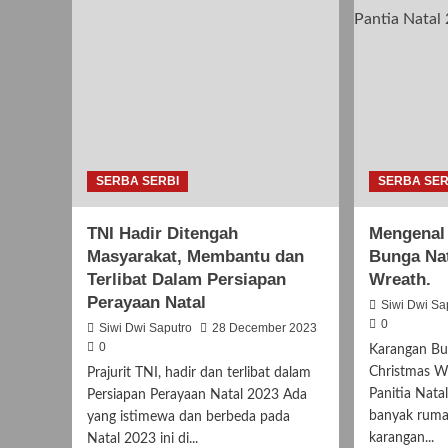
SERBA SERBI
SERBA SER
TNI Hadir Ditengah
Mengenal
Masyarakat, Membantu dan
Bunga Nat
Terlibat Dalam Persiapan
Wreath.
Perayaan Natal
Siwi Dwi Sa
0
Siwi Dwi Saputro
28 December 2023
0
Karangan Bu
Christmas W
Prajurit TNI, hadir dan terlibat dalam
Panitia Natal
Persiapan Perayaan Natal 2023 Ada
banyak rum
yang istimewa dan berbeda pada
karangan...
Natal 2023 ini di...