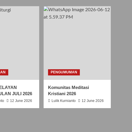
S
A
N
T
O
R
O
B
E
R
T
U
S
MAN
PENGUMUMAN
B
E
ELAYAN
Komunitas Meditasi
L
ULAN JULI 2026
Kristiani 2026
L
A
nto
12 June 2026
Lulik Kurnianto
12 June 2026
R
M
I
N
U