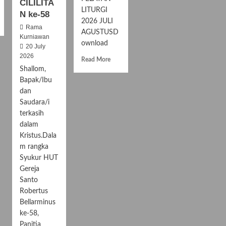
CILILITA
LITURGI
N ke-58
2026 JULI
Rama
AGUSTUSD
Kurniawan
ownload
20 July
2026
R
Read More
e
Shallom,
a
Bapak/Ibu
d
dan
m
Saudara/i
o
terkasih
r
dalam
e
a
Kristus.Dala
b
m rangka
o
Syukur HUT
u
Gereja
t
Santo
J
Robertus
A
Bellarminus
D
W
ke-58,
A
Panitia